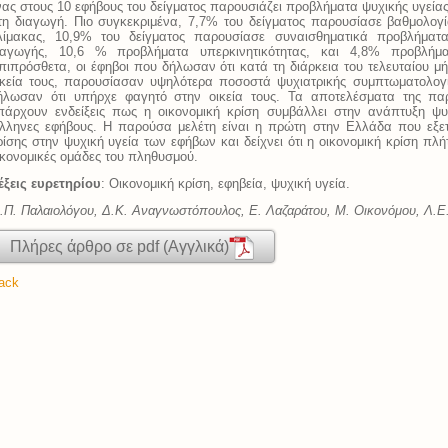
νας στους 10 εφήβους του δείγματος παρουσιάζει προβλήματα ψυχικής υγεία
τη διαγωγή. Πιο συγκεκριμένα, 7,7% του δείγματος παρουσίασε βαθμολογ
λίμακας, 10,9% του δείγματος παρουσίασε συναισθηματικά προβλήματ
ιαγωγής, 10,6 % προβλήματα υπερκινητικότητας, και 4,8% προβλήμ
πιπρόσθετα, οι έφηβοι που δήλωσαν ότι κατά τη διάρκεια του τελευταίου 
ικεία τους, παρουσίασαν υψηλότερα ποσοστά ψυχιατρικής συμπτωματολογ
ήλωσαν ότι υπήρχε φαγητό στην οικεία τους. Τα αποτελέσματα της παρ
πάρχουν ενδείξεις πως η οικονομική κρίση συμβάλλει στην ανάπτυξη ψυ
λληνες εφήβους. Η παρούσα μελέτη είναι η πρώτη στην Ελλάδα που εξετά
ρίσης στην ψυχική υγεία των εφήβων και δείχνει ότι η οικονομική κρίση πλήτ
ικονομικές ομάδες του πληθυσμού.
έξεις ευρετηρίου
: Οικονομική κρίση, εφηβεία, ψυχική υγεία.
.Π. Παλαιολόγου, Δ.Κ. Αναγνωστόπουλος, Ε. Λαζαράτου, M. Οικονόμου, Λ.E
Πλήρες άρθρο σε pdf (Αγγλικά)
ack