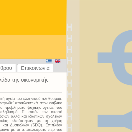
ρθρου
Επικοινωνία
λάδα της οικονομικής
ική υγεία του ελληνικού πληθυσμού.
ντρωθεί αποκλειστικά στον ενήλικο
τα προβλήματα ψυχικής υγείας που
 πληθυσμό. Γι’ αυτόν τον σκοπό
όσιων αλλά και ιδιωτικών σχολείων
γείας εξετάστηκαν με τη χρήση
ν και Δυσκολιών (SDQ). Επιπλέον
ύμφωνα με τα αποτελέσματα περίπου