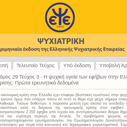
ροπή
Τελευταίο Τεύχος
Υπό έκδοση
Υποβολή Ά
όμος 29 Τεύχος 3 - H ψυχική υγεία των εφήβων στην Ελ
ρίσης: Πρώτα ερευνητικά δεδομένα
 οικονομική κρίση στην Ελλάδα έχει επιφέρει βλαπτικές συνέπειες στην ψυχ
 έρευνα όμως που υπάρχει πάνω σε αυτό το θέμα είχε μέχρι σήμερα επικε
ληθυσμό. Τούτων δοθέντων, η παρούσα μελέτη έχει σκοπό να αναδείξει 
νακύπτουν κατά τη διάρκεια της οικονομικής κρίσης στον εφηβικό
πιστρατεύτηκαν 2.150 έφηβοι από τυχαίο και αντιπροσωπευτικό δείγμα δημ
πό την ευρύτερη περιοχή της Αττικής. Τα προβλήματα ψυχικής υ
υτοσυμπληρούμενου ερωτηματολογίου, του Ερωτηματολογίου Δυνατοτήτω
ξετάστηκαν μια σειρά από κοινωνικά και δημογραφικά χαρακτηριστικά. Σ