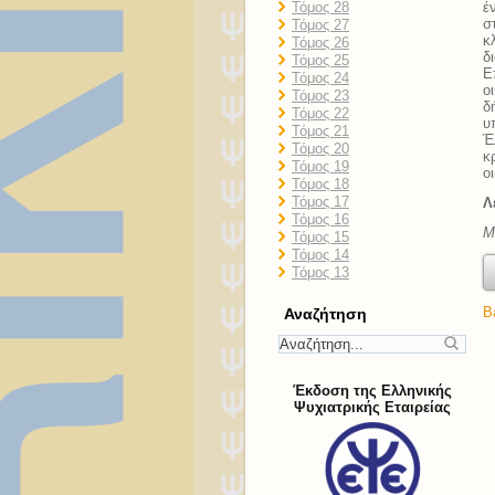
Τόμος 28
έ
σ
Τόμος 27
κ
Τόμος 26
δ
Τόμος 25
Ε
Τόμος 24
ο
Τόμος 23
δ
Τόμος 22
υ
Τόμος 21
Έ
Τόμος 20
κ
Τόμος 19
ο
Τόμος 18
Τόμος 17
Λ
Τόμος 16
M
Τόμος 15
Τόμος 14
Τόμος 13
B
Αναζήτηση
Έκδοση της Ελληνικής
Ψυχιατρικής Εταιρείας