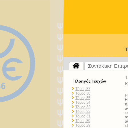
Συντακτική Επιτ
Τ
Πλοηγός Τευχών
κ
Τόμος 37
Τόμος 36
Η
Τόμος 35
Η
Τόμος 34
π
Τόμος 32
α
Τόμος 33
ε
Τόμος 31
α
Τόμος 30
α
Τόμος 29
ε