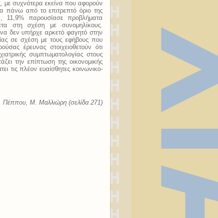
ς, με συχνότερα εκείνα που αφορούν
ία πάνω από το επιτρεπτό όριο της
α, 11,9% παρουσίασε προβλήματα
ατα στη σχέση με συνομηλίκους.
μήνα δεν υπήρχε αρκετό φαγητό στην
ίας σε σχέση με τους εφήβους που
ούσας έρευνας στοιχειοθετούν ότι
χιατρικής συμπτωματολογίας στους
ζει την επίπτωση της οικονομικής
τει τις πλέον ευαίσθητες κοινωνικο-
. Πέππου, M. Mαλλιώρη (σελίδα 271)