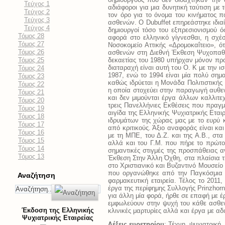
Τεύχος 1
αδιάφοροι για μια δυνητική ταύτιση με
Τεύχος 2
τον όρο για το όνομα του κινήματος 
Τεύχος 3
ασθενών. Ο Dubuffet επηρεάστηκε ιδια
Τεύχος 4
δημιουργοί τόσο του εξπρεσιονισμού 
Τόμος 28
αφορά στο ελληνικό γίγνεσθαι, η σχέ
Τόμος 27
Νοσοκομείο Αττικής «Δρομοκαΐτειο», 
Τόμος 26
ασθενών στη Διεθνή Έκθεση Ψυχοπαθολ
Τόμος 25
δεκαετίας του 1980 υπήρχαν μόνον προ
διαταραχή είναι αυτή του Ο. Κ με την 
Τόμος 24
1987, ενώ το 1994 είναι μία πολύ ση
Τόμος 23
καθώς ιδρύεται η Μονάδα Πολιτιστική
Τόμος 22
η οποία στοχεύει στην παραγωγή αυθε
Τόμος 21
και δεν μιμούνται έργα άλλων καλλιτ
Τόμος 20
τρεις Πανελλήνιες Εκθέσεις που πραγμ
Τόμος 19
αιγίδα της Ελληνικής Ψυχιατρικής Ετα
Τόμος 18
ιδρυμάτων της χώρας μας με το ευρύ 
Τόμος 17
από κριτικούς. Άξιο αναφοράς είναι κ
Τόμος 16
με τη ΜΠΕ, του Δ.Ζ. και της Α.Β., στ
Τόμος 15
αλλά και του Γ.Μ. που πήρε το πρώτο 
Τόμος 14
σημαντικές στιγμές της προσπάθειας α
Τόμος 13
Έκθεση Στην Άλλη Όχθη, στα πλαίσια τ
στο Χριστιανικό και Βυζαντινό Μουσείο
που οργανώθηκε από την Παγκόσμια Ψυ
Αναζήτηση
φαρμακευτική εταιρεία. Τέλος το 2011,
έργα της περίφημης Συλλογής Prinzhorn
για άλλη μία φορά, ήρθε σε επαφή με έ
εμφωλεύουν στην ψυχή του κάθε ασθεν
Έκδοση της Ελληνικής
κλινικές μαρτυρίες αλλά και έργα με αδ
Ψυχιατρικής Εταιρείας
Λέξεις ευρετηρίου
: Τέχνη, ψυχιατρική,