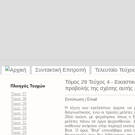
Συντακτική Επιτροπή
Τελευταίο Τεύχο
Τόμος 29 Τεύχος 4 - Εικαστι
Πλοηγός Τευχών
προβολής της σχέσης αυτής
Τόμος 37
Τόμος 36
Εκτύπωση
|
Email
Τόμος 35
Η τέχνη των εγκλείστων άρχισε να 
Τόμος 34
διαγνωστικούς, ενώ οι πρώτες μελέτες 
Τόμος 32
20ού αιώνα, με ψυχιάτρους όπως ο Ελ
Τόμος 33
μελέτες πάνω σε έργα ψυχασθενών, έχ
Τόμος 31
ασθενών ανήκουν στην περιοχή εκείνη τ
Τόμος 30
Brut. Ο όρος “Brut” επινοήθηκε από 
Τόμος 29
δημιουργούς που δεν διδάχτηκαν την 