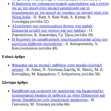
Η βαρύτητα της ενδοοικογενειακής κακοποίησης και η σχέση
της με την ανοχή στην ψυχική καταπόνηση και τη
συμμόρφωση με την αγωγή σε γυναίκες με ψυχική νόσο στη
Νότια Ινδία
- D. Ram, S. Rani Naik, A. Kumar, B.
Gowdappa (σελίδα 32)
Αξιολόγηση των συμπτωμάτων άγχους στα παιδιά:
Συμφωνία μεταξύ των γονέων και των παιδιών
- Ο.
Ζηκοπούλου, Κ. Κακανιάρη, Γρ. Σίμος (σελίδα 39)
Η θεώρηση της καταθλιπτικής συμπτωματολογίας μέσω του
μοντέλου διάθεσης-ψυχοπίεσης
- Α. Καλαματιανός, Λ.
Κανελλοπούλου (σελίδα 49)
Ειδικό άρθρο
Φάρμακα για τις ψυχικές παθήσεις στην αρχαία ελληνική
ιατρική
- Κ. Λάιος, Π. Λύτσικας-Σαρλής, Κ. Μανές, Μ.-Ε.
Κονταξάκη, Μ. Καραμάνου, Γ. Ανδρούτσος (σελίδα 58)
Σύντομο άρθρο
Κατάθλιψη και εκτίμηση της ικανότητας για δικαιοπραξίες
περιουσιακού δικαίου σε ασθενείς με νόσο Πάρκινσον και
άνοια: Παράβλεψη ενός σημαντικού παράγοντα;
- Β.
Γιαννούλη, Μ. Τσολάκη (σελίδα 66)