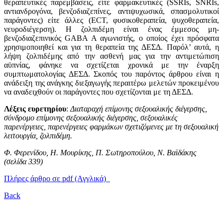
θεραπευτικές παρεμβάσεις, είτε φαρμακευτικές (SSRIs, SNRIs,
αντιανδρογόνα, βενζοδιαζεπίνες, αντιψυχωσικά, σπασμολυτικοί
παράγοντες) είτε άλλες (ECT, φυσικοθεραπεία, ψυχοθεραπεία,
νευροδιέγερση). Η ζολπιδέμη είναι ένας έμμεσος μη-
βενζοδιαζεπινικός GABA A αγωνιστής, ο οποίος έχει πρόσφατα
χρησιμοποιηθεί και για τη θεραπεία της ΔΕΣΔ. Παρόλ’ αυτά, η
λήψη ζολπιδέμης από την ασθενή μας για την αντιμετώπιση
αϋπνίας, φάνηκε να σχετίζεται χρονικά με την έναρξη
συμπτωματολογίας ΔΕΣΔ. Σκοπός του παρόντος άρθρου είναι η
ανάδειξη της ανάγκης διεξαγωγής περαιτέρω μελετών προκειμένου
να αναδειχθούν οι παράγοντες που σχετίζονται με τη ΔΕΣΔ.
Λέξεις ευρετηρίου
:
Διαταραχή επίμονης σεξουαλικής διέγερσης,
σύνδρομο επίμονης σεξουαλικής διέγερσης, σεξουαλικές
παρενέργειες, παρενέργειες φαρμάκων σχετιζόμενες με τη σεξουαλική
λειτουργία, ζολπιδέμη.
Φ. Φερενίδου, Η. Μουρίκης, Π. Σωτηροπούλου, Ν. Βαϊδάκης
(σελίδα 339)
Πλήρες άρθρο σε pdf (Αγγλικά)
Back