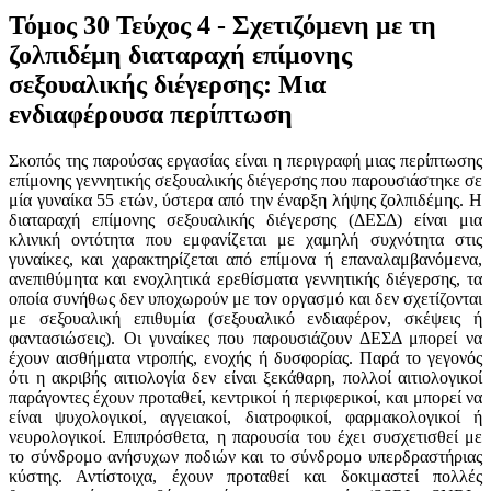
Τόμος 30 Τεύχος 4 - Σχετιζόμενη με τη
ζολπιδέμη διαταραχή επίμονης
σεξουαλικής διέγερσης: Μια
ενδιαφέρουσα περίπτωση
Σκοπός της παρούσας εργασίας είναι η περιγραφή μιας περίπτωσης
επίμονης γεννητικής σεξουαλικής διέγερσης που παρουσιάστηκε σε
μία γυναίκα 55 ετών, ύστερα από την έναρξη λήψης ζολπιδέμης. Η
διαταραχή επίμονης σεξουαλικής διέγερσης (ΔΕΣΔ) είναι μια
κλινική οντότητα που εμφανίζεται με χαμηλή συχνότητα στις
γυναίκες, και χαρακτηρίζεται από επίμονα ή επαναλαμβανόμενα,
ανεπιθύμητα και ενοχλητικά ερεθίσματα γεννητικής διέγερσης, τα
οποία συνήθως δεν υποχωρούν με τον οργασμό και δεν σχετίζονται
με σεξουαλική επιθυμία (σεξουαλικό ενδιαφέρον, σκέψεις ή
φαντασιώσεις). Οι γυναίκες που παρουσιάζουν ΔΕΣΔ μπορεί να
έχουν αισθήματα ντροπής, ενοχής ή δυσφορίας. Παρά το γεγονός
ότι η ακριβής αιτιολογία δεν είναι ξεκάθαρη, πολλοί αιτιολογικοί
παράγοντες έχουν προταθεί, κεντρικοί ή περιφερικοί, και μπορεί να
είναι ψυχολογικοί, αγγειακοί, διατροφικοί, φαρμακολογικοί ή
νευρολογικοί. Επιπρόσθετα, η παρουσία του έχει συσχετισθεί με
το σύνδρομο ανήσυχων ποδιών και το σύνδρομο υπερδραστήριας
κύστης. Αντίστοιχα, έχουν προταθεί και δοκιμαστεί πολλές