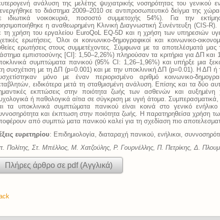
ευτερογενή ανάλυση της μελέτης ψυχιατρικής νοσηρότητας του γενικού 
ιενεργήθηκε το διάστημα 2009–2010 σε αντιπροσωπευτικό δείγμα της χώρα
ε ιδιωτικά νοικοκυριά, ποσοστό συμμετοχής 54%). Για την εκτίμη
ρησιμοποιήθηκε η αναθεωρημένη Κλινική Διαγνωστική Συνέντευξη (CIS-R). 
ε τη χρήση του εργαλείου EuroQoL EQ-5D και η χρήση των υπηρεσιών υγε
χετικές ερωτήσεις. Όλοι οι κοινωνικο-δημογραφικοί και κοινωνικο-οικονο
υθείες ερωτήσεις στους συμμετέχοντες. Σύμφωνα με τα αποτελέσματά μας
ιάστημα εμπιστοσύνης [CI]: 1,50–2,26%) πληρούσαν τα κριτήρια για ΔΠ και 
ποκλινικά συμπτώματα πανικού (95% CI: 1,26–1,96%) και υπήρξε μια ξε
τη συσχέτιση με τη ΔΠ (p=0.001) και με την υποκλινική ΔΠ (p=0.01). Η ΔΠ 
υσχετίστηκαν μόνο με έναν περιορισμένο αριθμό κοινωνικο-δημογραφ
εταβλητών, ειδικότερα μετά τη σταθμισμένη ανάλυση. Επίσης και τα δύο αυ
ημαντικές εκπτώσεις στην ποιότητα ζωής των ασθενών και αυξημένη 
υχολογικά ή παθολογικά αίτια σε σύγκριση με υγιή άτομα. Συμπερασματικά,
αι τα υποκλινικά συμπτώματα πανικού είναι κοινά στο γενικό ενήλικο
υννοσηρότητα και έκπτωση στην ποιότητα ζωής. Η παρατηρηθείσα χρήση τ
ποφέρουν από συμπτώ ματα πανικού καλεί για τη σχεδίαση πιο αποτελεσματ
έξεις ευρετηρίου
: Επιδημιολογία, διαταραχή πανικού, ενήλικοι, συννοσηρότ
π. Πολίτης, Στ. Μπέλλος, Μ. Χατζούλης, Ρ. Γουρνέλλης, Π. Πετρίκης, Δ. Πλουμ
Πλήρες άρθρο σε pdf (Αγγλικά)
ack