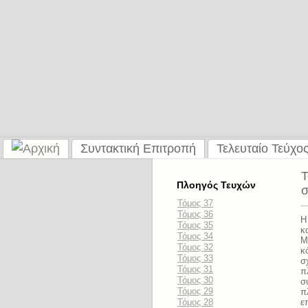
Συντακτική Επιτροπή
Τελευταίο Τεύχο
Τ
Πλοηγός Τευχών
σ
Τόμος 37
Τόμος 36
Η
Τόμος 35
κ
Τόμος 34
Μ
Τόμος 32
κ
Τόμος 33
σ
Τόμος 31
π
Τόμος 30
σ
Τόμος 29
π
Τόμος 28
ε