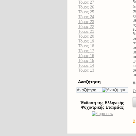
δ
Τόμος 27
δ
Τόμος 26
σ
Τόμος 25
χ
Τόμος 24
μ
Τόμος 23
σ
Τόμος 22
ε
Τόμος 21
δ
Τόμος 20
υ
Τόμος 19
σ
Τόμος 18
σ
Τόμος 17
μ
Τόμος 16
σ
Τόμος 15
ψ
Τόμος 14
κ
Τόμος 13
σ
υ
Αναζήτηση
Λ
Σ
Έκδοση της Ελληνικής
Ψυχιατρικής Εταιρείας
B