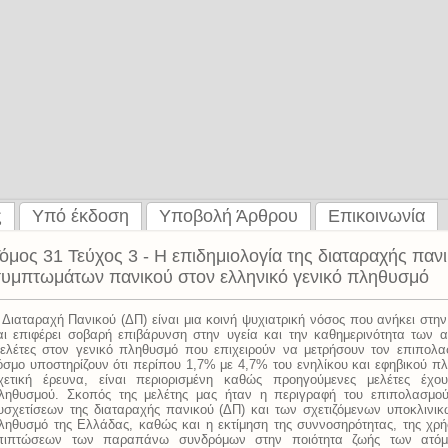
ς
Υπό έκδοση
Υποβολή Άρθρου
Επικοινωνία
όμος 31 Τεύχος 3 - Η επιδημιολογία της διαταραχής παν
υμπτωμάτων πανικού στον ελληνικό γενικό πληθυσμό
 Διαταραχή Πανικού (ΔΠ) είναι μια κοινή ψυχιατρική νόσος που ανήκει στ
αι επιφέρει σοβαρή επιβάρυνση στην υγεία και την καθημερινότητα των
ελέτες στον γενικό πληθυσμό που επιχειρούν να μετρήσουν τον επιπολα
όσμο υποστηρίζουν ότι περίπου 1,7% με 4,7% του ενηλίκου και εφηβικού π
χετική έρευνα, είναι περιορισμένη καθώς προηγούμενες μελέτες έχου
ληθυσμού. Σκοπός της μελέτης μας ήταν η περιγραφή του επιπολασμού
υσχετίσεων της διαταραχής πανικού (ΔΠ) και των σχετιζόμενων υποκλινι
ληθυσμό της Ελλάδας, καθώς και η εκτίμηση της συννοσηρότητας, της χρ
πιπτώσεων των παραπάνω συνδρόμων στην ποιότητα ζωής των ατόμ