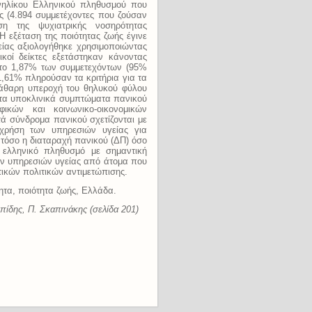
ενηλίκου Ελληνικού πληθυσμού που
ς (4.894 συμμετέχοντες που ζούσαν
ση της ψυχιατρικής νοσηρότητας
Η εξέταση της ποιότητας ζωής έγινε
ίας αξιολογήθηκε χρησιμοποιώντας
μικοί δείκτες εξετάστηκαν κάνοντας
 το 1,87% των συμμετεχόντων (95%
1,61% πληρούσαν τα κριτήρια για τα
κάθαρη υπεροχή του θηλυκού φύλου
ή τα υποκλινικά συμπτώματα πανικού
ικών και κοινωνικο-οικονομικών
τά σύνδρομα πανικού σχετίζονται με
χρήση των υπηρεσιών υγείας για
 τόσο η διαταραχή πανικού (ΔΠ) όσο
 ελληνικό πληθυσμό με σημαντική
ων υπηρεσιών υγείας από άτομα που
ικών πολιτικών αντιμετώπισης.
ητα, ποιότητα ζωής, Ελλάδα.
πίδης, Π. Σκαπινάκης (σελίδα 201)