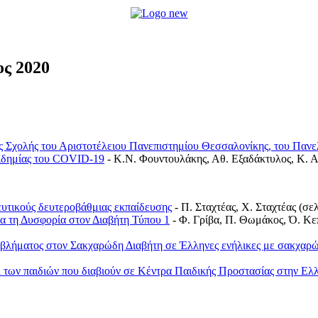
ος 2020
κής Σχολής του Αριστοτέλειου Πανεπιστημίου Θεσσαλονίκης, του Παν
επιδημίας του COVID-19
- Κ.Ν. Φουντουλάκης, Αθ. Εξαδάκτυλος, Κ. Α
υτικούς δευτεροβάθμιας εκπαίδευσης
- Π. Σταχτέας, Χ. Σταχτέας (σε
ια τη Δυσφορία στον Διαβήτη Τύπου 1
- Φ. Γρίβα, Π. Θωμάκος, Ό. Κε
οβλήματος στον Σακχαρώδη Διαβήτη σε Έλληνες ενήλικες με σακχαρώ
 των παιδιών που διαβιούν σε Κέντρα Παιδικής Προστασίας στην Ελ