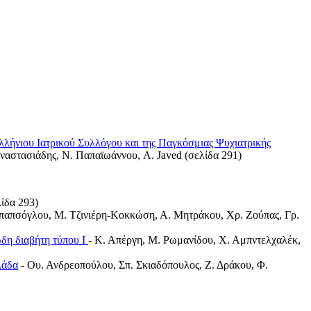
ελλήνιου Ιατρικού Συλλόγου και της Παγκόσμιας Ψυχιατρικής
ναστασιάδης, Ν. Παπαϊωάννου, A. Javed (σελίδα 291)
λίδα 293)
παπσόγλου, Μ. Τζινιέρη-Κοκκώση, Α. Μητράκου, Χρ. Ζούπας, Γρ.
δη διαβήτη τύπου Ι
- Κ. Απέργη, Μ. Ρωμανίδου, Χ. Αμπντελχαλέκ,
λάδα
- Ου. Ανδρεοπούλου, Σπ. Σκιαδόπουλος, Ζ. Δράκου, Φ.