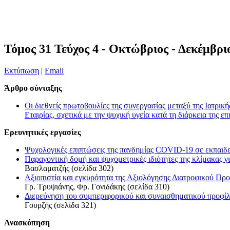
Τόμος 31 Τεύχος 4 - Οκτώβριος - Δεκέμβρι
Εκτύπωση
|
Email
Άρθρο σύνταξης
Οι διεθνείς πρωτοβουλίες της συνεργασίας μεταξύ της Ιατρι
Εταιρίας, σχετικά με την ψυχική υγεία κατά τη διάρκεια της 
Eρευνητικές εργασίες
Ψυχολογικές επιπτώσεις της πανδημίας COVID-19 σε εκπαιδε
Παραγοντική δομή και ψυχομετρικές ιδιότητες της κλίμακας γ
Βασλαματζής (σελίδα 302)
Αξιοπιστία και εγκυρότητα της Αξιολόγησης Διατροφικού Πρ
Γρ. Τρυψιάνης, Φρ. Γονιδάκης (σελίδα 310)
Διερεύνηση του συμπεριφορικού και συναισθηματικού προφίλ
Γουρζής (σελίδα 321)
Ανασκόπηση