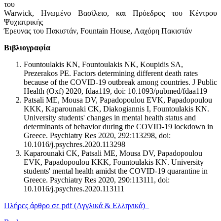
του
Warwick, Ηνωμένο Βασίλειο, και Πρόεδρος του Κέντρου
Ψυχιατρικής
Έρευνας του Πακιστάν, Fountain House, Λαχόρη Πακιστάν
Bιβλιογραφία
Fountoulakis KN, Fountoulakis NK, Koupidis SA,
Prezerakos PE. Factors determining different death rates
because of the COVID-19 outbreak among countries. J Public
Health (Oxf) 2020, fdaa119, doi: 10.1093/pubmed/fdaa119
Patsali ME, Mousa DV, Papadopoulou EVK, Papadopoulou
KKK, Kaparounaki CK, Diakogiannis I, Fountoulakis KN.
University students' changes in mental health status and
determinants of behavior during the COVID-19 lockdown in
Greece. Psychiatry Res 2020, 292:113298, doi:
10.1016/j.psychres.2020.113298
Kaparounaki CK, Patsali ME, Mousa DV, Papadopoulou
EVK, Papadopoulou KKK, Fountoulakis KN. University
students' mental health amidst the COVID-19 quarantine in
Greece. Psychiatry Res 2020, 290:113111, doi:
10.1016/j.psychres.2020.113111
Πλήρες άρθρο σε pdf (Αγγλικά & Ελληνικά)