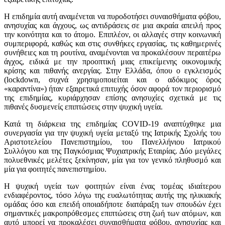
H επιδημία αυτή αναμένεται να πυροδοτήσει συναισθήματα φόβου,
ανησυχίας και άγχους, ως αντιδράσεις σε μια ακραία απειλή προς
την κοινότητα και το άτομο. Επιπλέον, οι αλλαγές στην κοινωνική
συμπεριφορά, καθώς και στις συνθήκες εργασίας, τις καθημερινές
συνήθειες και τη ρουτίνα, αναμένονται να προκαλέσουν περαιτέρω
άγχος, ειδικά με την προοπτική μιας επικείμενης οικονομικής
κρίσης και πιθανής ανεργίας. Στην Ελλάδα, όπου ο εγκλεισμός
(lockdown, συχνά χρησιμοποιείται και ο αδόκιμος όρος
«καραντίνα») ήταν εξαιρετικά επιτυχής όσον αφορά τον περιορισμό
της επιδημίας, κυριάρχησαν επίσης ανησυχίες σχετικά με τις
πιθανές δυσμενείς επιπτώσεις στην ψυχική υγεία.
Κατά τη διάρκεια της επιδημίας COVID-19 αναπτύχθηκε μια
συνεργασία για την ψυχική υγεία μεταξύ της Ιατρικής Σχολής του
Αριστοτελείου Πανεπιστημίου, του Πανελλήνιου Ιατρικού
Συλλόγου και της Παγκόσμιας Ψυχιατρικής Εταιρίας. Δύο μεγάλες
πολυεθνικές μελέτες ξεκίνησαν, μία για τον γενικό πληθυσμό και
μία για φοιτητές πανεπιστημίου.
Η ψυχική υγεία των φοιτητών είναι ένας τομέας ιδιαίτερου
ενδιαφέροντος, τόσο λόγω της ευαλωτότητας αυτής της ηλικιακής
ομάδας όσο και επειδή οποιαδήποτε διατάραξη των σπουδών έχει
σημαντικές μακροπρόθεσμες επιπτώσεις στη ζωή των ατόμων, και
αυτό μπορεί να προκαλέσει συναισθήματα φόβου, ανησυχίας και