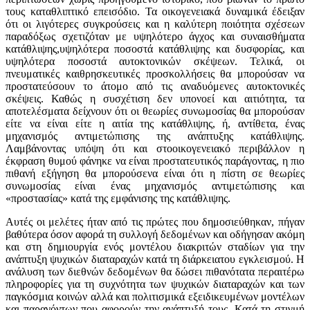
τους καταθλιπτικό επεισόδιο. Τα οικογενειακά δυναμικά έδειξαν
ότι οι λιγότερες συγκρούσεις και η καλύτερη ποιότητα σχέσεων
παραδόξως σχετιζόταν με υψηλότερο άγχος και συναισθήματα
κατάθλιψης,υψηλότερα ποσοστά κατάθλιψης και δυσφορίας, και
υψηλότερα ποσοστά αυτοκτονικών σκέψεων. Τελικά, οι
πνευματικές καιθρησκευτικές προσκολλήσεις θα μπορούσαν να
προστατεύσουν το άτομο από τις αναδυόμενες αυτοκτονικές
σκέψεις. Καθώς η συσχέτιση δεν υπονοεί και αιτιότητα, τα
αποτελέσματα δείχνουν ότι οι θεωρίες συνωμοσίας θα μπορούσαν
είτε να είναι είτε η αιτία της κατάθλιψης, ή, αντίθετα, ένας
μηχανισμός αντιμετώπισης της ανάπτυξης κατάθλιψης.
Λαμβάνοντας υπόψη ότι και στοοικογενειακό περιβάλλον η
έκφραση θυμού φάνηκε να είναι προστατευτικός παράγοντας, η πιο
πιθανή εξήγηση θα μπορούσενα είναι ότι η πίστη σε θεωρίες
συνωμοσίας είναι ένας μηχανισμός αντιμετώπισης και
«προστασίας» κατά της εμφάνισης της κατάθλιψης.
Αυτές οι μελέτες ήταν από τις πρώτες που δημοσιεύθηκαν, πήγαν
βαθύτερα όσον αφορά τη συλλογή δεδομένων και οδήγησαν ακόμη
και στη δημιουργία ενός μοντέλου διακριτών σταδίων για την
ανάπτυξη ψυχικών διαταραχών κατά τη διάρκειατου εγκλεισμού. Η
ανάλυση των διεθνών δεδομένων θα δώσει πιθανότατα περαιτέρω
πληροφορίες για τη συχνότητα των ψυχικών διαταραχών και των
παγκόσμια κοινών αλλά και πολιτισμικά εξειδικευμένων μοντέλων
και παραγόντων που αφορούν την ανάπτυξή τους. Κατά τη στιγμή