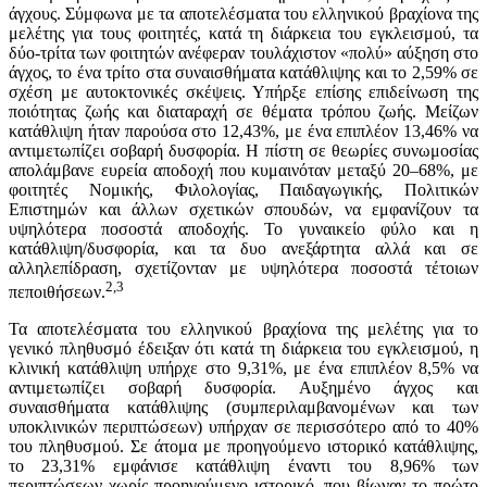
άγχους. Σύμφωνα με τα αποτελέσματα του ελληνικού βραχίονα της
μελέτης για τους φοιτητές, κατά τη διάρκεια του εγκλεισμού, τα
δύο-τρίτα των φοιτητών ανέφεραν τουλάχιστον «πολύ» αύξηση στο
άγχος, το ένα τρίτο στα συναισθήματα κατάθλιψης και το 2,59% σε
σχέση με αυτοκτονικές σκέψεις. Υπήρξε επίσης επιδείνωση της
ποιότητας ζωής και διαταραχή σε θέματα τρόπου ζωής. Μείζων
κατάθλιψη ήταν παρούσα στο 12,43%, με ένα επιπλέον 13,46% να
αντιμετωπίζει σοβαρή δυσφορία. Η πίστη σε θεωρίες συνωμοσίας
απολάμβανε ευρεία αποδοχή που κυμαινόταν μεταξύ 20–68%, με
φοιτητές Νομικής, Φιλολογίας, Παιδαγωγικής, Πολιτικών
Επιστημών και άλλων σχετικών σπουδών, να εμφανίζουν τα
υψηλότερα ποσοστά αποδοχής. Το γυναικείο φύλο και η
κατάθλιψη/δυσφορία, και τα δυο ανεξάρτητα αλλά και σε
αλληλεπίδραση, σχετίζονταν με υψηλότερα ποσοστά τέτοιων
2,3
πεποιθήσεων.
Τα αποτελέσματα του ελληνικού βραχίονα της μελέτης για το
γενικό πληθυσμό έδειξαν ότι κατά τη διάρκεια του εγκλεισμού, η
κλινική κατάθλιψη υπήρχε στο 9,31%, με ένα επιπλέον 8,5% να
αντιμετωπίζει σοβαρή δυσφορία. Αυξημένo άγχος και
συναισθήματα κατάθλιψης (συμπεριλαμβανομένων και των
υποκλινικών περιπτώσεων) υπήρχαν σε περισσότερο από το 40%
του πληθυσμού. Σε άτομα με προηγούμενο ιστορικό κατάθλιψης,
το 23,31% εμφάνισε κατάθλιψη έναντι του 8,96% των
περιπτώσεων χωρίς προηγούμενο ιστορικό, που βίωναν το πρώτο