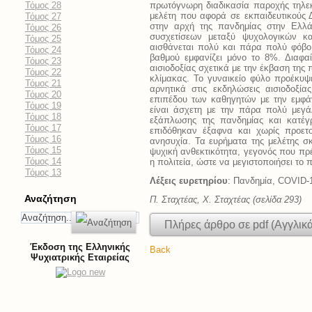
Τόμος 28
πρωτόγνωρη διαδικασία παροχής τηλεκ
μελέτη που αφορά σε εκπαιδευτικούς Δ
Τόμος 27
στην αρχή της πανδημίας στην Ελλά
Τόμος 26
συσχετίσεων μεταξύ ψυχολογικών κ
Τόμος 25
αισθάνεται πολύ και πάρα πολύ φόβο 
Τόμος 24
βαθμού εμφανίζει μόνο το 8%. Διαφα
Τόμος 23
αισιοδοξίας σχετικά με την έκβαση της 
Τόμος 22
κλίμακας. Το γυναικείο φύλο προέκυψ
Τόμος 21
αρνητικά στις εκδηλώσεις αισιοδοξί
Τόμος 20
επιπέδου των καθηγητών με την εμφάν
Τόμος 19
είναι άσχετη με την πάρα πολύ μεγά
Τόμος 18
εξάπλωσης της πανδημίας και κατέγ
Τόμος 17
επιδόθηκαν έξαφνα και χωρίς προετοι
Τόμος 16
ανησυχία. Τα ευρήματα της μελέτης σ
Τόμος 15
ψυχική ανθεκτικότητα, γεγονός που πρέ
Τόμος 14
η πολιτεία, ώστε να μεγιστοποιήσει το 
Τόμος 13
Λέξεις ευρετηρίου
: Πανδημία, COVID-1
Αναζήτηση
Π. Σταχτέας, Χ. Σταχτέας (σελίδα 293)
Πλήρες άρθρο σε pdf (Αγγλικ
Έκδοση της Ελληνικής
Back
Ψυχιατρικής Εταιρείας