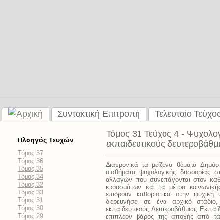
Συντακτική Επιτροπή
Τελευταίο Τεύχο
Τόμος 31 Τεύχος 4 - Ψυχολο
Πλοηγός Τευχών
εκπαιδευτικούς δευτεροβάθμ
Τόμος 37
Τόμος 36
Διαχρονικά τα μείζονα θέματα Δημό
Τόμος 35
αισθήματα ψυχολογικής δυσφορίας σ
Τόμος 34
αλλαγών που συνεπάγονται στον καθημ
Τόμος 32
κρουσμάτων και τα μέτρα κοινωνική
Τόμος 33
επιδρούν καθοριστικά στην ψυχική 
Τόμος 31
διερευνήσει σε ένα αρχικό στάδιο
Τόμος 30
εκπαιδευτικούς Δευτεροβάθμιας Εκπαίδ
Τόμος 29
επιπλέον βάρος της αποχής από τα