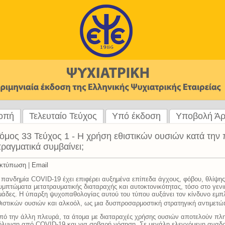
ροπή
Τελευταίο Τεύχος
Υπό έκδοση
Υποβολή Ά
όμος 33 Τεύχος 1 - Η χρήση εθιστικών ουσιών κατά την 
ραγματικά συμβαίνει;
κτύπωση
|
Email
 πανδημία COVID-19 έχει επιφέρει αυξημένα επίπεδα άγχους, φόβου, θλίψη
υμπτώματα μετατραυματικής διαταραχής και αυτοκτονικότητας, τόσο στο γενι
μάδες. Η ύπαρξη ψυχοπαθολογίας αυτού του τύπου αυξάνει τον κίνδυνο εμπλ
θιστικών ουσιών και αλκοόλ, ως μια δυσπροσαρμοστική στρατηγική αντιμετώ
πό την άλλη πλευρά, τα άτομα με διαταραχές χρήσης ουσιών αποτελούν πλ
όλυνση από COVID-19 και για σοβαρή νόσηση. Σε μεγάλη ελεγχόμενη αναδρ