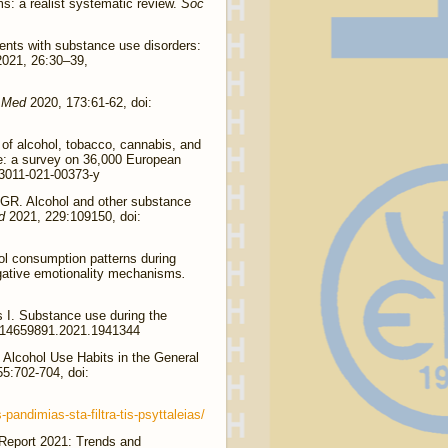
s: a realist systematic review.
Soc
nts with substance use disorders:
2021, 26:30–39,
n Med
2020, 173:61-62, doi:
 of alcohol, tobacco, cannabis, and
e: a survey on 36,000 European
13011-021-00373-y
GR. Alcohol and other substance
nd
2021, 229:109150, doi:
ol consumption patterns during
egative emotionality mechanisms
.
s I. Substance use during the
/14659891.2021.1941344
n Alcohol Use Habits in the General
5:702-704, doi:
pandimias-sta-filtra-tis-psyttaleias/
 Report 2021: Trends and