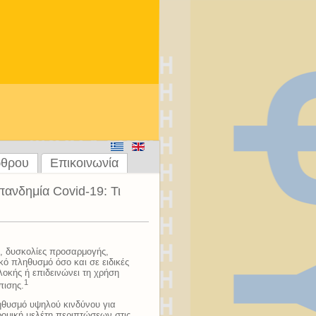
ρθρου
Επικοινωνία
πανδημία Covid-19: Τι
ς, δυσκολίες προσαρμογής,
κό πληθυσμό όσο και σε ειδικές
οκής ή επιδεινώνει τη χρήση
1
πισης.
ηθυσμό υψηλού κινδύνου για
ομική μελέτη περιπτώσεων στις