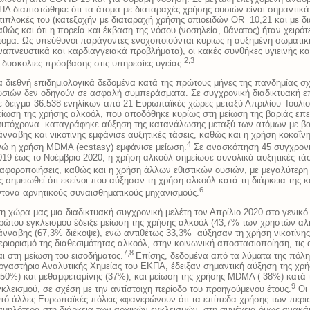
ΠΑ διαπιστώθηκε ότι τα άτομα με διαταραχές χρήσης ουσιών είναι σημαντικά
πιπλοκές του (κατεξοχήν με διαταραχή χρήσης οπιοειδών OR=10,21 και με 
αθώς και ότι η πορεία και έκβαση της νόσου (νοσηλεία, θάνατος) ήταν χειρό
τομα. Ως υπεύθυνοι παράγοντες ενοχοποιούνται κυρίως η αυξημένη σωματι
ναπνευστικά και καρδιαγγειακά προβλήματα), οι κακές συνθήκες υγιεινής κα
2,3
ι δυσκολίες πρόσβασης στις υπηρεσίες υγείας.
α διεθνή επιδημιολογικά δεδομένα κατά της πρώτους μήνες της πανδημίας σ
υσιών δεν οδηγούν σε ασφαλή συμπεράσματα. Σε συγχρονική διαδικτυακή επ
ε δείγμα 36.538 ενηλίκων από 21 Ευρωπαϊκές χώρες μεταξύ Απριλίου–Ιουλί
είωση της χρήσης αλκοόλ, που αποδόθηκε κυρίως στη μείωση της βαριάς επ
αυτόχρονα καταγράφηκε αύξηση της κατανάλωσης μεταξύ των ατόμων με βα
άνναβης και νικοτίνης εμφάνισε αυξητικές τάσεις, καθώς και η χρήση κοκαΐν
4
νώ η χρήση MDMA (ecstasy) εμφάνισε μείωση.
Σε ανασκόπηση 45 συγχρονι
019 έως το Νοέμβριο 2020, η χρήση αλκοόλ σημείωσε συνολικά αυξητικές τάσ
ιαφοροποιήσεις, καθώς και η χρήση άλλων εθιστικών ουσιών, με μεγαλύτερη
ς σημειωθεί ότι εκείνοι που αύξησαν τη χρήση αλκοόλ κατά τη διάρκεια της 
6
ντονα αρνητικούς συναισθηματικούς μηχανισμούς.
τη χώρα μας μια διαδικτυακή συγχρονική μελέτη τον Απρίλιο 2020 στο γενικό
ρώτου εγκλεισμού έδειξε μείωση της χρήσης αλκοόλ (43,7% των χρηστών αλκ
άνναβης (67,3% διέκοψε), ενώ αντιθέτως 33,3% αύξησαν τη χρήση νικοτίνη
εριορισμό της διαθεσιμότητας αλκοόλ, στην κοινωνική αποστασιοποίηση, τις
7,8
αι στη μείωση του εισοδήματος.
Επίσης, δεδομένα από τα λύματα της πόλ
ργαστήριο Αναλυτικής Χημείας του ΕΚΠΑ, έδειξαν σημαντική αύξηση της χρή
350%) και μεθαμφεταμίνης (37%), και μείωση της χρήσης MDMA (-38%) κατά 
9
γκλεισμού, σε σχέση με την αντίστοιχη περίοδο του προηγούμενου έτους.
Οι 
πό άλλες Ευρωπαϊκές πόλεις «φανερώνουν ότι τα επίπεδα χρήσης των περισ
αμηλότερα στη διάρκεια των αρχικών εγκλεισμών, στη συνέχεια όμως ανακά