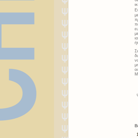
ι
Ε
μ
π
π
ε
μ
ι
ή
Σ
δ
ν
μ
ο
Μ
Β