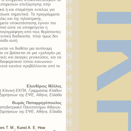
 υπηρεσιών απεξάρτησης στην
κά ή και σταμάτησε εντελώς για
ραίωσε σημαντικά. Τα προγράμματα
ας και της τηλεϊατρικής,
μματα υποκατάστασης έγιναν πιο
ome) ώστε να αποφεύγεται η
υνταγογράφηση από τους θεράποντες
ευτική διαδικασία, πλην όμως δεν
ίοδο αυτή.
εται να διαθέτει μια αυτόνομη
ι να βρίσκεται σε μια «χαλαρή» μη
κές και άκαιρες γενικεύσεις, και να
ιαφορετικού τύπου κοινωνικο-
 κατά κανόνα προβάλλονται από τα
Ελευθέριος Μέλλος
 Κλινική ΕΚΠΑ, Γραμματέας Κλάδου
ξαρτήσεων της ΕΨΕ, Αθήνα, Ελλάδα
Θωμάς Παπαρρηγόπουλος
 Καποδιστριακό Πανεπιστήμιο Αθηνών,
εξαρτήσεων της ΕΨΕ, Αθήνα, Ελλάδα
ers T. M., Kunst A. E. How