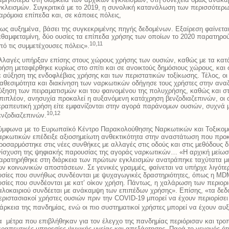
γκλεισμών. Συγκριτικά με το 2019, η συνολική κατανάλωση των περισσότερω
αρόμοια επίπεδα και, σε κάποιες πόλεις,
σως αυξημένα, βάσει της συγκεκριμένης πηγής δεδομένων. Εξαίρεση φαίνετ
εθαμφεταμίνη, δύο ουσίες τα επίπεδα χρήσης των οποίων το 2020 παρατηρού
10,11
πό τις συμμετέχουσες πόλεις».
λλαγές υπήρξαν επίσης στους χώρους χρήσης των ουσιών, καθώς με τα κατά
ρήση μεταφέρθηκε κυρίως στο σπίτι και σε ανοικτούς δημόσιους χώρους, και
ε αύξηση της ενδοφλέβιας χρήσης και των περιστατικών τοξίκωσης. Τέλος, οι
ιαθεσιμότητα και διακίνηση των ναρκωτικών οδήγησε τους χρήστες στην ανα
ύξηση των πειραματισμών και του φαινομένου της πολυχρήσης, καθώς και στ
πιπλέον, ανησυχία προκαλεί η αυξανόμενη κατάχρηση βενζοδιαζεπινών, οι οπ
εραπευτική χρήση είτε εμφανίζονται στην αγορά παράνομων ουσιών, συχνά 
10,12
ενζοδιαζεπινών.
ύμφωνα με το Ευρωπαϊκό Κέντρο Παρακολούθησης Ναρκωτικών και Τοξικο
αρκωτικών επέδειξε αξιοσημείωτη ανθεκτικότητα στην αναστάτωση που πρ
ροσαρμόστηκε στις νέες συνθήκες με αλλαγές στις οδούς και στις μεθόδους δ
νίσχυση της ψηφιακής παρουσίας της αγοράς ναρκωτικών… «Η αρχική μείωσ
αρατηρήθηκε στη διάρκεια των πρώτων εγκλεισμών ανατράπηκε ταχύτατα μ
ων κοινωνικών αποστάσεων. Σε γενικές γραμμές, φαίνεται να υπήρχε λιγότε
υσίες που συνήθως συνδέονται με ψυχαγωγικές δραστηριότητες, όπως η MDM
υσίες που συνδέονται με κατ’ οίκον χρήση. Πάντως, η χαλάρωση των περιορ
αλοκαιριού συνδέεται με ανάκαμψη των επιπέδων χρήσης». Επίσης, «τα δεδ
εριστασιακοί χρήστες ουσιών πριν την COVID-19 μπορεί να έχουν περιορίσει 
ιάρκεια της πανδημίας, ενώ οι πιο συστηματικοί χρήστες μπορεί να έχουν αυξ
α μέτρα που επιβλήθηκαν για τον έλεγχο της πανδημίας περιόρισαν και τρο
εραπευτικές υπηρεσίες ψυχικής υγείας και απεξάρτησης. Παρά το γεγονός ό