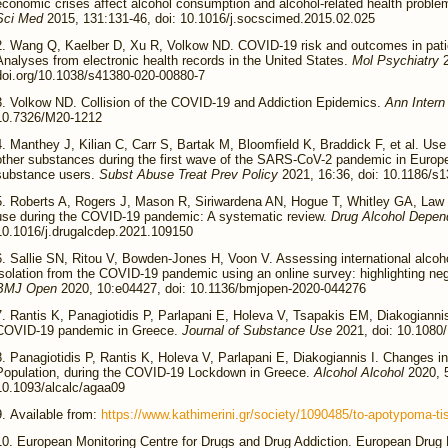
economic crises affect alcohol consumption and alcohol-related health problem
Sci Med
2015, 131:131-46, doi: 10.1016/j.socscimed.2015.02.025
Wang Q, Kaelber D, Xu R, Volkow ND. COVID-19 risk and outcomes in patie
Analyses from electronic health records in the United States.
Mol Psychiatry
doi.org/10.1038/s41380-020-00880-7
Volkow ND. Collision of the COVID-19 and Addiction Epidemics.
Ann Inter
10.7326/M20-1212
Manthey J, Kilian C, Carr S, Bartak M, Bloomfield K, Braddick F, et al. Use
other substances during the first wave of the SARS-CoV-2 pandemic in Europ
substance users.
Subst Abuse Treat Prev Policy
2021, 16:36, doi: 10.1186/s
Roberts A, Rogers J, Mason R, Siriwardena AN, Hogue T, Whitley GA, Law 
use during the COVID-19 pandemic: A systematic review.
Drug Alcohol Depe
10.1016/j.drugalcdep.2021.109150
Sallie SN, Ritou V, Bowden-Jones H, Voon V. Assessing international alcoh
isolation from the COVID-19 pandemic using an online survey: highlighting n
BMJ Open
2020, 10:e04427, doi: 10.1136/bmjopen-2020-044276
Rantis K, Panagiotidis P, Parlapani E, Holeva V, Tsapakis EM, Diakogianni
COVID-19 pandemic in Greece.
Journal of Substance Use
2021, doi: 10.1080
Panagiotidis P, Rantis K, Holeva V, Parlapani E, Diakogiannis I. Changes i
Population, during the COVID-19 Lockdown in Greece.
Alcohol
Alcohol
2020, 5
10.1093/alcalc/agaa09
Available from:
https://www.kathimerini.gr/society/1090485/to-apotypoma-tis-
European Monitoring Centre for Drugs and Drug Addiction. European Drug