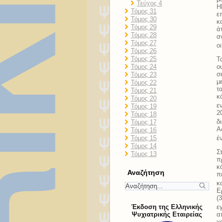
Τεύχος 4
Η
Τόμος 31
ε
Τόμος 30
κ
Τόμος 29
ά
Τόμος 28
α
Τόμος 27
ο
Τόμος 26
Τόμος 25
Τ
ο
Τόμος 24
σ
Τόμος 23
μ
Τόμος 22
τ
Τόμος 21
κ
Τόμος 20
ε
Τόμος 19
2
Τόμος 18
δ
Τόμος 17
Α
Τόμος 16
Τόμος 15
έ
Τόμος 14
Σ
Τόμος 13
π
κ
Αναζήτηση
π
κ
Ε
(
Έκδοση της Ελληνικής
ε
Ψυχιατρικής Εταιρείας
α
χ