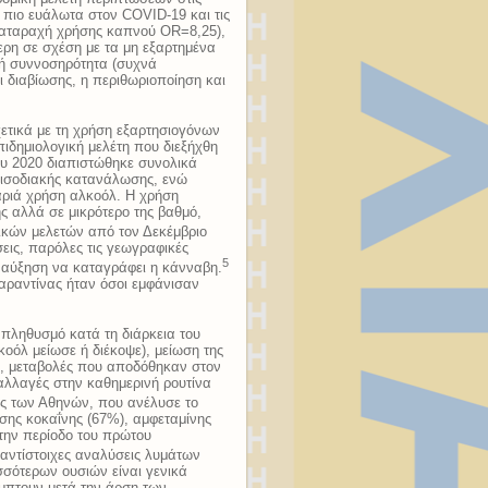
 πιο ευάλωτα στον COVID-19 και τις
διαταραχή χρήσης καπνού OR=8,25),
τερη σε σχέση με τα μη εξαρτημένα
κή συννοσηρότητα (συχνά
ι διαβίωσης, η περιθωριοποίηση και
χετικά με τη χρήση εξαρτησιογόνων
ιδημιολογική μελέτη που διεξήχθη
ου 2020 διαπιστώθηκε συνολικά
εισοδιακής κατανάλωσης, ενώ
ριά χρήση αλκοόλ. Η χρήση
ης αλλά σε μικρότερο της βαθμό,
κών μελετών από τον Δεκέμβριο
εις, παρόλες τις γεωγραφικές
5
 αύξηση να καταγράφει η κάνναβη.
καραντίνας ήταν όσοι εμφάνισαν
 πληθυσμό κατά τη διάρκεια του
οόλ μείωσε ή διέκοψε), μείωση της
ς, μεταβολές που αποδόθηκαν στον
 αλλαγές στην καθημερινή ρουτίνα
ης των Αθηνών, που ανέλυσε το
σης κοκαΐνης (67%), αμφεταμίνης
την περίοδο του πρώτου
αντίστοιχες αναλύσεις λυμάτων
σότερων ουσιών είναι γενικά
μπτουν μετά την άρση των