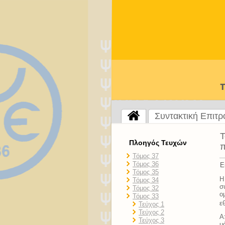
Συντακτική Επιτ
Τ
Πλοηγός Τευχών
π
Τόμος 37
Τόμος 36
Ε
Τόμος 35
Η
Τόμος 34
σ
Τόμος 32
ο
Τόμος 33
ε
Τεύχος 1
Τεύχος 2
Α
Τεύχος 3
μ