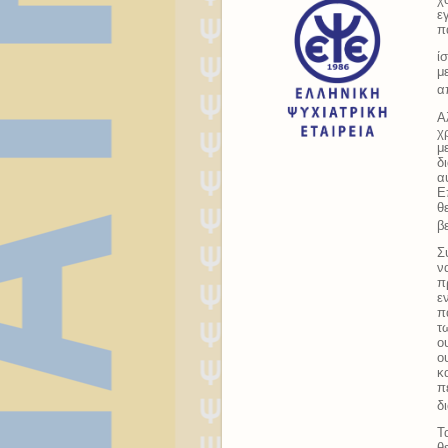
ε
π
ί
μ
α
Α
χ
μ
δ
α
Ε
θ
β
Σ
ν
π
ε
π
τ
ο
ο
κ
π
δ
Τ
θ