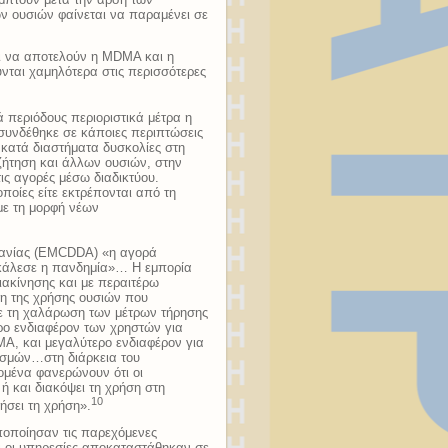
ν ουσιών φαίνεται να παραμένει σε
αι να αποτελούν η MDMA και η
νται χαμηλότερα στις περισσότερες
 περιόδους περιοριστικά μέτρα η
 συνδέθηκε σε κάποιες περιπτώσεις
 κατά διαστήματα δυσκολίες στη
ζήτηση και άλλων ουσιών, στην
ις αγορές μέσω διαδικτύου.
οίες είτε εκτρέπονται από τη
με τη μορφή νέων
μανίας (EMCDDA) «η αγορά
οκάλεσε η πανδημία»… Η εμπορία
ιακίνησης και με περαιτέρω
η της χρήσης ουσιών που
ε τη χαλάρωση των μέτρων τήρησης
ρο ενδιαφέρον των χρηστών για
A, και μεγαλύτερο ενδιαφέρον για
ισμών…στη διάρκεια του
ομένα φανερώνουν ότι οι
ή και διακόψει τη χρήση στη
10
ήσει τη χρήση».
ποποίησαν τις παρεχόμενες
τι οι υπηρεσίες αποκαταστάθηκαν σε