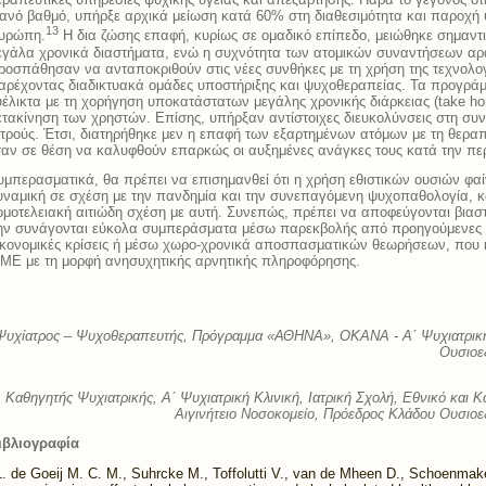
κανό βαθμό, υπήρξε αρχικά μείωση κατά 60% στη διαθεσιμότητα και παροχή
13
υρώπη.
Η δια ζώσης επαφή, κυρίως σε ομαδικό επίπεδο, μειώθηκε σημαντι
εγάλα χρονικά διαστήματα, ενώ η συχνότητα των ατομικών συναντήσεων α
ροσπάθησαν να ανταποκριθούν στις νέες συνθήκες με τη χρήση της τεχνολογί
αρέχοντας διαδικτυακά ομάδες υποστήριξης και ψυχοθεραπείας. Τα προγρά
υέλικτα με τη χορήγηση υποκατάστατων μεγάλης χρονικής διάρκειας (take h
ετακίνηση των χρηστών. Επίσης, υπήρξαν αντίστοιχες διευκολύνσεις στη σ
ατρούς. Έτσι, διατηρήθηκε μεν η επαφή των εξαρτημένων ατόμων με τη θεραπ
ταν σε θέση να καλυφθούν επαρκώς οι αυξημένες ανάγκες τους κατά την περ
υμπερασματικά, θα πρέπει να επισημανθεί ότι η χρήση εθιστικών ουσιών φαίν
υναμική σε σχέση με την πανδημία και την συνεπαγόμενη ψυχοπαθολογία, κα
ομοτελειακή αιτιώδη σχέση με αυτή. Συνεπώς, πρέπει να αποφεύγονται βιαστι
ην συνάγονται εύκολα συμπεράσματα μέσω παρεκβολής από προηγούμενες δ
ικονομικές κρίσεις ή μέσω χωρο-χρονικά αποσπασματικών θεωρήσεων, που
ΜΕ με τη μορφή ανησυχητικής αρνητικής πληροφόρησης.
Ψυχίατρος – Ψυχοθεραπευτής
,
Πρόγραμμα «ΑΘΗΝΑ», ΟΚΑΝΑ - Α΄ Ψυχιατρική
Ουσιοε
Καθηγητής Ψυχιατρικής, Α΄ Ψυχιατρική Κλινική, Ιατρική Σχολή, Εθνικό και
Αιγινήτειο Νοσοκομείο, Πρόεδρος Κλάδου Ουσιο
ιβλιογραφία
de Goeij M. C. M., Suhrcke M., Toffolutti V., van de Mheen D., Schoenmak