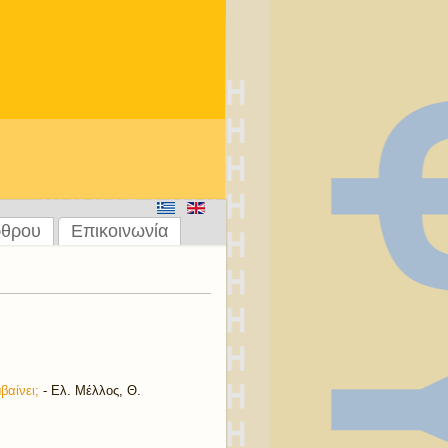
ρθρου
Επικοινωνία
βαίνει;
- Ελ. Μέλλος, Θ.