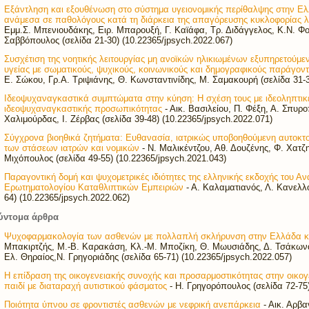
Εξάντληση και εξουθένωση στο σύστημα υγειονομικής περίθαλψης στην Ελ
ανάμεσα σε παθολόγους κατά τη διάρκεια της απαγόρευσης κυκλοφορίας
Εμμ.Σ. Μπενιουδάκης, Ειρ. Μπαρουξή, Γ. Καϊάφα, Τρ. Διδάγγελος, Κ.Ν. Φ
Σαββόπουλος (σελίδα 21-30) (10.22365/jpsych.2022.067)
Συσχέτιση της νοητικής λειτουργίας μη ανοϊκών ηλικιωμένων εξυπηρετούμ
υγείας με σωματικούς, ψυχικούς, κοινωνικούς και δημογραφικούς παράγοντ
Ε. Σώκου, Γρ.Α. Τριψιάνης, Θ. Κωνσταντινίδης, Μ. Σαμακουρή (σελίδα 31-3
Ιδεοψυχαναγκαστικά συμπτώματα στην κύηση: Η σχέση τους με ιδεοληπτικέ
ιδεοψυχαναγκαστικής προσωπικότητας
- Αικ. Βασιλείου, Π. Φέξη, Α. Σπυρ
Χαλιμούρδας, Ι. Ζέρβας (σελίδα 39-48) (10.22365/jpsych.2022.071)
Σύγχρονα βιοηθικά ζητήματα: Ευθανασία, ιατρικώς υποβοηθούμενη αυτοκτο
των στάσεων ιατρών και νομικών
- Ν. Μαλικέντζου, Αθ. Δουζένης, Φ. Χατζ
Μιχόπουλος (σελίδα 49-55) (10.22365/jpsych.2021.043)
Παραγοντική δομή και ψυχομετρικές ιδιότητες της ελληνικής εκδοχής του 
Ερωτηματολογίου Καταθλιπτικών Εμπειριών
- Α. Καλαματιανός, Λ. Κανελλ
64) (10.22365/jpsych.2022.062)
ύντομα άρθρα
Ψυχοφαρμακολογία των ασθενών με πολλαπλή σκλήρυνση στην Ελλάδα κ
Μπακιρτζής, Μ.-Β. Καρακάση, Κλ.-Μ. Μποζίκη, Θ. Μωυσιάδης, Δ. Τσάκωνα
Ελ. Θηραίος,Ν. Γρηγοριάδης (σελίδα 65-71) (10.22365/jpsych.2022.057)
Η επίδραση της οικογενειακής συνοχής και προσαρμοστικότητας στην οικο
παιδί με διαταραχή αυτιστικού φάσματος
- Η. Γρηγορόπουλος (σελίδα 72-75)
Ποιότητα ύπνου σε φροντιστές ασθενών με νεφρική ανεπάρκεια
- Αικ. Αρβα