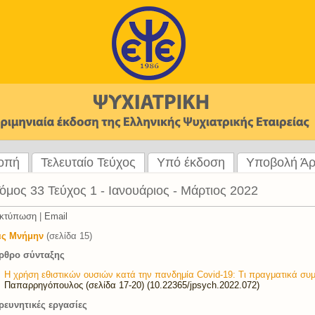
ροπή
Τελευταίο Τεύχος
Υπό έκδοση
Υποβολή Ά
όμος 33 Τεύχος 1 - Ιανουάριος - Μάρτιος 2022
κτύπωση
|
Email
ις Μνήμην
(σελίδα 15)
ρθρο σύνταξης
Η χρήση εθιστικών ουσιών κατά την πανδημία Covid-19: Τι πραγματικά συμ
Παπαρρηγόπουλος (σελίδα 17-20) (10.22365/jpsych.2022.072)
ρευνητικές εργασίες