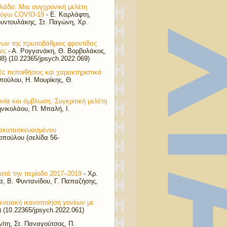
λάδα: Μια συγχρονική μελέτη
 λόγω COVID-19
- Ε. Καρλάφτη,
ουντουλάκης, Στ. Παγώνη, Χρ.
ενων της πρωτοβάθμιας φροντίδας
ες
- Α. Ρογγανάκη, Θ. Βορβολάκος,
8) (10.22365/jpsych.2022.069)
ς πεποιθήσεις και χαρακτηριστικά
οπούλου, Η. Μουρίκης, Θ.
νία και άμβλωση. Συγκριτική μελέτη
ηνικολάου, Π. Μπαλή, Ι.
Ανακατασκευασμένου
οπούλου (σελίδα 56-
ατά την περίοδο 2017–2019
- Χρ.
, Β. Φυντανίδου, Γ. Παπαζήσης,
γενειακή ικανοποίηση γονέων με
 (10.22365/jpsych.2022.061)
νίτη, Στ. Παναγούτσος, Π.