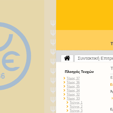
Συντακτική Επιτ
Τ
Πλοηγός Τευχών
Ε
Τόμος 37
Τόμος 36
Ε
Τόμος 35
Τόμος 34
Ά
Τόμος 32
Τόμος 33
Τεύχος 1
Τεύχος 2
E
Τεύχος 3