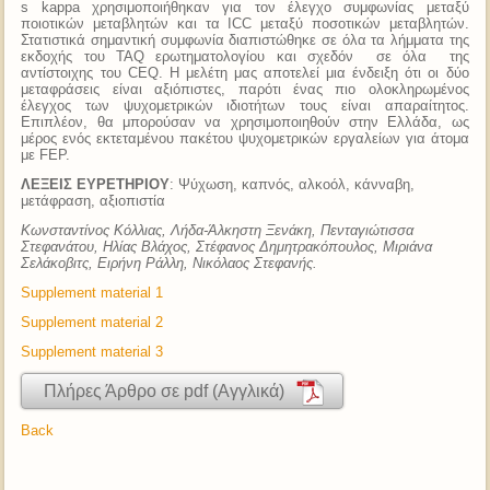
s kappa χρησιμοποιήθηκαν για τον έλεγχο συμφωνίας μεταξύ
ποιοτικών μεταβλητών και τα ICC μεταξύ ποσοτικών μεταβλητών.
Στατιστικά σημαντική συμφωνία διαπιστώθηκε σε όλα τα λήμματα της
εκδοχής του TAQ ερωτηματολογίου και σχεδόν σε όλα της
αντίστοιχης του CEQ. Η μελέτη μας αποτελεί μια ένδειξη ότι οι δύο
μεταφράσεις είναι αξιόπιστες, παρότι ένας πιο ολοκληρωμένος
έλεγχος των ψυχομετρικών ιδιοτήτων τους είναι απαραίτητος.
Επιπλέον, θα μπορούσαν να χρησιμοποιηθούν στην Ελλάδα, ως
μέρος ενός εκτεταμένου πακέτου ψυχομετρικών εργαλείων για άτομα
με FEP.
ΛΕΞΕΙΣ ΕΥΡΕΤΗΡΙΟΥ
: Ψύχωση, καπνός, αλκοόλ, κάνναβη,
μετάφραση, αξιοπιστία
Κωνσταντίνος Κόλλιας, Λήδα-Άλκηστη Ξενάκη, Πενταγιώτισσα
Στεφανάτου, Ηλίας Βλάχος, Στέφανος Δημητρακόπουλος, Μιριάνα
Σελάκοβιτς, Ειρήνη Ράλλη, Νικόλαος Στεφανής.
Supplement material 1
Supplement material 2
Supplement material 3
Πλήρες Άρθρο σε pdf (Αγγλικά)
Back