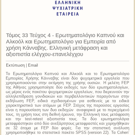
Τόμος 33 Τεύχος 4 - Ερωτηματολόγιο Καπνού και
Αλκοόλ και Ερωτηματολόγιο για Εμπειρία από
χρήση Κάνναβης. Ελληνική μετάφραση και
αξιοπιστία ελέγχου-επανελέγχου
Εκτύπωση
|
Email
Το Ερωτηματολόγιο Καπνού και Αλκοόλ και το Ερωτηματολόγιο
Εμπειρίας Χρήσης Κάνναβης είναι δύο ψυχομετρικά εργαλεία που
χρησιμοποιούνται στην εκτίμηση της χρήσης ουσιών. H μελέτη FEP
της Αθήνας χρησιμοποίησε δύο εκδοχές των δύο ερωτηματολογίων,
ως μέρος ενός πακέτου ψυχομετρικών εργαλείων, που διερευνούν την
αλληλεπίδραση γονιδιακών και περιβαλλοντικών παραγόντων στην
εκδήλωση FEP, ειδικά σχεδιασμένων για ασθενείς με τα ειδικά
χαρακτηριστικά των ατόμων με FEP. Στόχος της παρούσας εργασίας
είναι η παρουσίαση των δυο εκδοχών αναφορικά με το περιεχόμενό
τους, τη χρήση τους στη διεθνή έρευνα, την Ελληνική τους μετάφραση
και την test-retest αξιοπιστία τους. Τα δύο ερωτηματολόγια
μεταφράστηκαν από δύο ανεξάρτητους μεταφραστές και χορηγήθηκαν
σε 32 άτομα με FEP δύο φορές. Για την στατιστική ανάλυση
χρησιμοποιήθηκε το στατιστικό πακέτο SPSS (version 22). Τα Cohen’