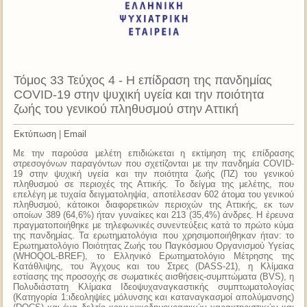
Τόμος 33 Τεύχος 4 - Η επίδραση της πανδημίας
COVID-19 στην ψυχική υγεία και την ποιότητα
ζωής του γενικού πληθυσμού στην Αττική
Εκτύπωση
|
Email
Με την παρούσα μελέτη επιδιώκεται η εκτίμηση της επίδρασης
στρεσογόνων παραγόντων που σχετίζονται με την πανδημία COVID-
19 στην ψυχική υγεία και την ποιότητα ζωής (ΠΖ) του γενικού
πληθυσμού σε περιοχές της Αττικής. Το δείγμα της μελέτης, που
επελέγη με τυχαία δειγματοληψία, αποτέλεσαν 602 άτομα του γενικού
πληθυσμού, κάτοικοι διαφορετικών περιοχών της Αττικής, εκ των
οποίων 389 (64,6%) ήταν γυναίκες και 213 (35,4%) άνδρες. Η έρευνα
πραγματοποιήθηκε με τηλεφωνικές συνεντεύξεις κατά το πρώτο κύμα
της πανδημίας. Τα ερωτηματολόγια που χρησιμοποιήθηκαν ήταν: το
Ερωτηματολόγιο Ποιότητας Ζωής του Παγκόσμιου Οργανισμού Υγείας
(WHOQOL-BREF), το Ελληνικό Ερωτηματολόγιο Μέτρησης της
Κατάθλιψης, του Άγχους και του Στρες (DASS-21), η Κλίμακα
εστίασης της προσοχής σε σωματικές αισθήσεις-συμπτώματα (BVS), η
Πολυδιάστατη Κλίμακα Ιδεοψυχαναγκαστικής συμπτωματολογίας
(Κατηγορία 1:ιδεοληψίες μόλυνσης και καταναγκασμοί απολύμανσης)