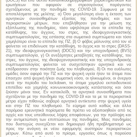
(DOCS) και ένα δελτίο κοινωνικοδημογραφικών χαρακτηριστικών και
ερωτήσεων που αφορούν σε στρεσογόνους παράγοντες
σχετιζόμενους με την πανδημία της COVID-19. Σύμφωνα με τα
αποτελέσματα της μελέτης: α) Όσο μεγαλύτερη είναι η έκταση των
αρνητικών συναισθημάτων εξαιτίας της πανδημίας και των
περιοριστικών μέτρων, που επεβλήθησαν για την μείωση της
εξάπλωσης της πανδημίας, τόσο υψηλότερα είναι τα επίπεδα της
κατάθλιψης, του άγχους, του στρες, της ιδεοψυχαναγκαστικής
συμπτωματολογίας, της εστίασης στα σωματικά συμπτώματα και τόσο
χαμηλότερο είναι το επίπεδο της ΠΖ, β) Ο φόβος μόλυνσης από τον ιό
φαίνεται να επιδείνωσε την κατάθλιψη, το άγχος και το στρες (DASS-
21), την ιδεοψυχαναγκαστική (DOCS) και την υποχονδριακή (BVS)
συμπτωματολογία, γ) Οι ανεξάρτητες μεταβλητές της κατάθλιψης, του
στρες, του άγχους, της ιδεοψυχαναγκαστικής και της υποχονδριακής
συμπτωματολογίας φαίνεται να συσχετίστηκαν αρνητικά και να
επέδρασσαν στην ποιότητα ζωής του πληθυσμού, δ) Οι πιο ευάλωτες
ομάδες όσον αφορά την ΠΖ και την ψυχική υγεία ήταν τα άτομα που
έπασχαν από ψυχική ή/και σωματική νόσο, οι ηλικιωμένοι, οι άνεργοι
κατά την περίοδο του lockdown, τα άτομα χαμηλού εκπαιδευτικού
επιπέδου και χαμηλής κοινωνικοοικονομικής κατάστασης και όσοι
ζούσαν μόνοι τους. Εν κατακλείδι, τα αρνητικά συναισθήματα που
σχετίζονται με την πανδημία της COVID-19 και τα με τα περιοριστικά
μέτρα είχαν πιθανώς σοβαρό αρνητικό αντίκτυπο στην ψυχική υγεία
και στην ΠΖ του πληθυσμού. Το εύρημα αυτό καθώς και άλλα
παρόμοια ερευνητικά πορίσματα θα πρέπει να αξιοποιηθούν από τις
αρχές και τους υπεύθυνους λήψης αποφάσεων, για την πρόληψη και
την αντιμετώπιση των επιπτώσεων της πανδημίας. Μιας πανδημίας
που δυστυχώς συνεχίζεται και δημιουργεί ήδη προβληματισμό ως
προς την ανάγκη εκ νέου εφαρμογής αυστηρών περιοριστικών
μέτρων. Κάτω από αυτό το πρίσμα, εργασίες όπως η παρούσα