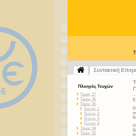
Συντακτική Επιτ
Τ
Πλοηγός Τευχών
Π
Τόμος 37
Τόμος 36
Ε
Τόμος 35
Ό
Τεύχος 1
σ
Τεύχος 2
δ
Τεύχος 3
Τεύχος 4
Ο
Τόμος 34
δ
Τόμος 32
Α