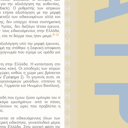
για την αξιολόγηση της αυθεντίας,
dback). Ο ρυθμιστής των ιατρικών
ι ετήσια αξιολόγηση με την μορφή
μεταξύ των ειδικευομένων αλλά και
ς, δεν υπάρχει τέτοια συστηματική
γείας, δεν διεξάγει τέτοια έρευνα,
ν τους ειδικευόμενους στην Ελλάδα,
8–11
 είτε το δείγμα τους ήταν μικρό.
 αξιολόγηση υπό την μορφή έρευνας.
ορμή της στάθηκε η ξαφνική απόφαση
 διχογνωμία που είχαμε ως ομάδα για
ελέτη στην Ελλάδα. Η κατάσταση στο
ερους κακή. Οι αποδοχές των ιατρών
χώρες καθώς η χώρα μας βρίσκεται
ν (Γράφημα 1). Το γεγονός αυτό, σε
γειονομικών μονάδων, επιτείνει τη
ο, Γερμανία και Ηνωμένο Βασίλειο),
αδή που έχουν ζώσα εμπειρία του τί
 γκάμα ερωτημάτων· από το πόσες
υλεύουν τις ώρες που προβλέπει η
ας.
νεται σε ειδικευόμενους όλων των
ική ειδικότητα, γενικό/ειδικό μέρος
στην Ελλάδα. Στην αρχική φάση της