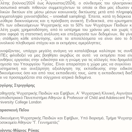
ελέτης (Ιούνιος/2024 έως Αύγουστος/2024), ο σύνδεσμος του ηλεκτρονι
ροσωπικά emails πιθανών συμμετεχόντων τα οποία οι ίδιοι μας έδωσαν 
ιλικών δικτύων είτε μέσω μέσων κοινωνικής δικτύωσης μετά από πληροφό
δειγματοληψία χιονοστιβάδας – snowball sampling). Έπειτα, κατά τη διάρκει
λεύθερα διακινούμενος και η πρόσβαση ανοικτή. Ενδεικτικά, στο ερωτηματ
0% των ειδικευόμενων Ψυχιατρικής και το 50% των Ψυχιάτρων Παιδιών κ
ελέτη χωρίς χρηματοδότηση, από το υστέρημα του χρόνου μας και χωρίς τ
σον αφορά τη στατιστική ανάλυση και επεξεργασία των δεδομένων, θα γίν
η στάθμιση κάθε απάντησης, ώστε τα αποτελέσματα να είναι όσο το δ
υνολικού πληθυσμού στόχου και οι εκτιμήσεις αμερόληπτες.
υνοψίζοντας, υπάρχει μεγάλη ανάγκη να καταλάβουμε καλύτερα τις συνθ
ΙΠΕς φιλοδοξεί να μας βοηθήσει ακριβώς σε αυτό: να εκτιμήσει ποια είν
υνθήκες εργασίας στην ειδικότητα και η γνώμη για τις αλλαγές που δρομολό
 ηγεσία του Υπουργείου Υγείας. Είναι απαραίτητο η χώρα μας να συγκλίνει με
υστηματική και ανεξάρτητη αξιολόγηση της εκπαίδευσης στην ειδικό
ιδικευόμενους όσο και από τους εκπαιδευτές τους, ώστε η εκπαιδευτική δια
αι να προσαρμόζεται στα σύγχρονα ιατρικά δεδομένα.
ργύρης Στριγγάρης
αθηγητής Ψυχιατρικής Παιδιών και Εφήβων, Α´ Ψυχιατρική Κλινική, Αιγινήτει
αποδιστριακό Πανεπιστήμιο Αθηνών & Professor of Child and Adolescent Psyc
niversity College London
αρασκευή Πεΐου
ιδικευόμενη Ψυχιατρικής Παιδιών και Εφήβων, Υπό διορισμό, Τμήμα Ψυχιατρ
οσοκομείο Αθηνών “Γ. Γεννηματάς”
ωάννης-Μάριος Ρόκας