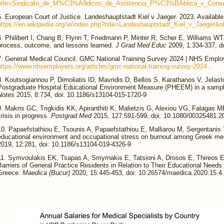
title=Sindicato_de_M%C3%A9dicos_de_Asistencia_P%C3%BAblica_v_Consel
European Court of Justice. Landeshauptstadt Kiel v Jaeger. 2023. Available
https://en.wikipedia.org/w/index.php?title=Landeshauptstadt_Kiel_v_Jaeger&
Philibert I, Chang B, Flynn T, Friedmann P, Minter R, Scher E, Williams W
process, outcome, and lessons learned.
J Grad Med Educ
2009, 1:334-337, 
General Medical Council. GMC National Training Survey 2024 | NHS Employe
https://www.nhsemployers.org/articles/gmc-national-training-survey-2024
.
Koutsogiannou P, Dimoliatis ID, Mavridis D, Bellos S, Karathanos V, Jelasto
Postgraduate Hospital Educational Environment Measure (PHEEM) in a sampl
Notes
2015, 8:734, doi: 10.1186/s13104-015-1720-9
Makris GC, Trigkidis KK, Apiranthiti K, Malietzis G, Alexiou VG, Falagas ME
crisis in progress.
Postgrad Med
2015, 127:591-599, doi: 10.1080/00325481.
Papaefstathiou E, Tsounis A, Papaefstathiou E, Malliarou M, Sergentanis T
educational environment and occupational stress on burnout among Greek med
2019, 12:281, doi: 10.1186/s13104-019-4326-9
Symvoulakis EK, Tsapas A, Smyrnakis E, Tatsioni A, Drosos E, Thireos E, 
Barriers of General Practice Residents in Relation to Their Educational Need
Greece.
Maedica (Bucur)
2020, 15:445-453, doi: 10.26574/maedica.2020.15.4