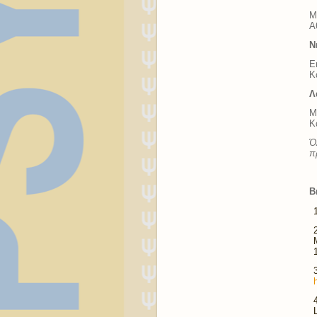
M
Α
Ν
Ε
Κ
Λ
M
Κ
Ό
π
Β