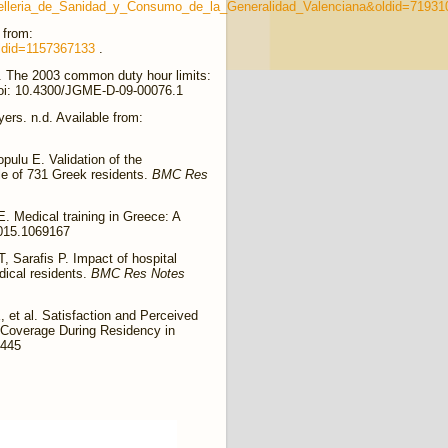
leria_de_Sanidad_y_Consumo_de_la_Generalidad_Valenciana&oldid=71931
 from:
oldid=1157367133
.
T. The 2003 common duty hour limits:
doi: 10.4300/JGME-D-09-00076.1
rs. n.d. Available from:
pulu E. Validation of the
e of 731 Greek residents.
BMC Res
. Medical training in Greece: A
2015.1069167
, Sarafis P. Impact of hospital
ical residents.
BMC Res Notes
et al. Satisfaction and Perceived
s Coverage During Residency in
.445