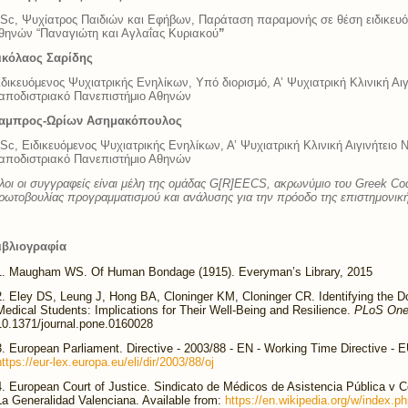
Sc, Ψυχίατρος Παιδιών και Εφήβων, Παράταση παραμονής σε θέση ειδικευό
θηνών “Παναγιώτη και Αγλαΐας Κυριακού
”
ικόλαος Σαρίδης
ιδικευόμενος Ψυχιατρικής Ενηλίκων, Υπό διορισμό, Α’ Ψυχιατρική Κλινική Αιγ
αποδιστριακό Πανεπιστήμιο Αθηνών
αμπρος-Ωρίων Ασημακόπουλος
Sc, Ειδικευόμενος Ψυχιατρικής Ενηλίκων, Α’ Ψυχιατρική Κλινική Αιγινήτειο 
αποδιστριακό Πανεπιστήμιο Αθηνών
λοι οι συγγραφείς είναι μέλη της ομάδας G[R]EECS, ακρωνύμιο του Greek Cod
ρωτοβουλίας προγραμματισμού και ανάλυσης για την πρόοδο της επιστημονική
ιβλιογραφία
Maugham WS. Of Human Bondage (1915). Everyman’s Library, 2015
Eley DS, Leung J, Hong BA, Cloninger KM, Cloninger CR. Identifying the Do
Medical Students: Implications for Their Well-Being and Resilience.
PLoS On
10.1371/journal.pone.0160028
European Parliament. Directive - 2003/88 - EN - Working Time Directive - E
https://eur-lex.europa.eu/eli/dir/2003/88/oj
European Court of Justice. Sindicato de Médicos de Asistencia Pública v 
La Generalidad Valenciana. Available from:
https://en.wikipedia.org/w/index.p