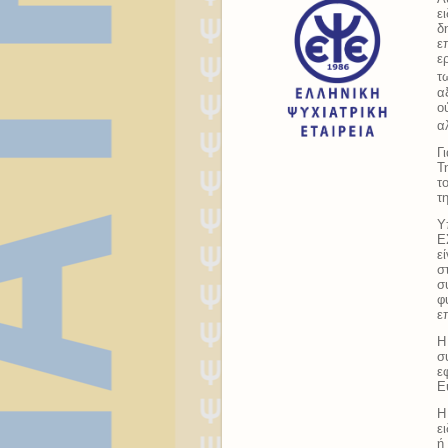
ε
δ
ε
ε
τ
α
ο
α
Γ
Τ
τ
τ
Υ
Ε
ε
σ
σ
φ
ε
Η
σ
ε
Ε
Η
ε
ή