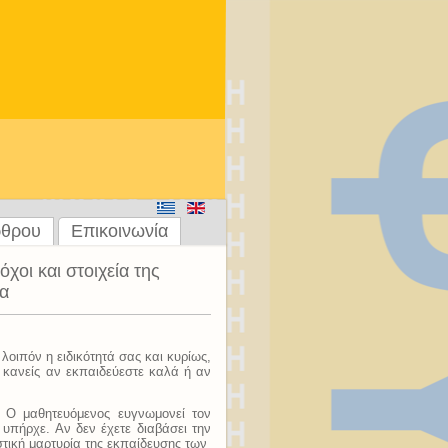
ρθρου
Επικοινωνία
χοι και στοιχεία της
ία
λοιπόν η ειδικότητά σας και κυρίως,
 κανείς αν εκπαιδεύεστε καλά ή αν
ς. Ο μαθητευόμενος ευγνωμονεί τον
 υπήρχε. Αν δεν έχετε διαβάσει την
αστική μαρτυρία της εκπαίδευσης των