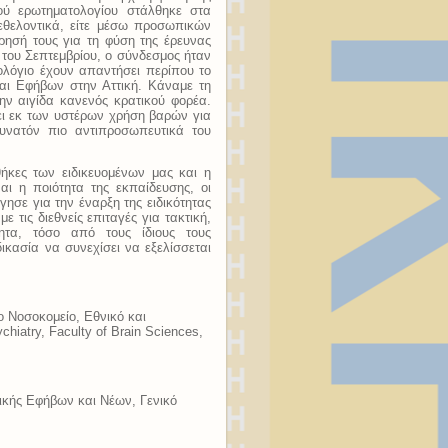
κού ερωτηματολογίου στάλθηκε στα
εθελοντικά, είτε μέσω προσωπικών
ρησή τους για τη φύση της έρευνας
α του Σεπτεμβρίου, ο σύνδεσμος ήταν
ολόγιο έχουν απαντήσει περίπου το
αι Εφήβων στην Αττική. Κάναμε τη
ην αιγίδα κανενός κρατικού φορέα.
ει εκ των υστέρων χρήση βαρών για
υνατόν πιο αντιπροσωπευτικά του
ήκες των ειδικευομένων μας και η
αι η ποιότητα της εκπαίδευσης, οι
γησε για την έναρξη της ειδικότητας
 τις διεθνείς επιταγές για τακτική,
τητα, τόσο από τους ίδιους τους
δικασία να συνεχίσει να εξελίσσεται
ο Νοσοκομείο, Εθνικό και
hiatry, Faculty of Brain Sciences,
ικής Εφήβων και Νέων, Γενικό