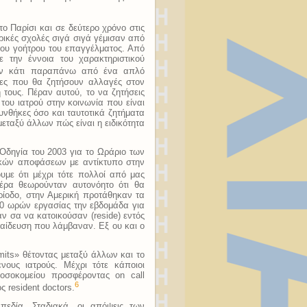
το Παρίσι και σε δεύτερο χρόνο στις
ρικές σχολές σιγά σιγά γέμισαν από
ου γοήτρου του επαγγέλματος. Από
με την έννοια του χαρακτηριστικού
ούν κάτι παραπάνω από ένα απλό
τες που θα ζητήσουν αλλαγές στον
 τους. Πέραν αυτού, το να ζητήσεις
του ιατρού στην κοινωνία που είναι
υνθήκες όσο και ταυτοτικά ζητήματα
μεταξύ άλλων πώς είναι η ειδικότητα
Οδηγία του 2003 για το Ωράριο των
κών αποφάσεων με αντίκτυπο στην
υμε ότι μέχρι τότε πολλοί από μας
έρα θεωρούνταν αυτονόητο ότι θα
ερίοδο, στην Αμερική προτάθηκαν τα
 80 ωρών εργασίας την εβδομάδα για
αν σα να κατοικούσαν (reside) εντός
παίδευση που λάμβαναν. Εξ ου και ο
mits» θέτοντας μεταξύ άλλων και το
ους ιατρούς. Μέχρι τότε κάποιοι
νοσοκομείου προσφέροντας on call
6
 resident doctors.
πεδία. Σταδιακά, οι απόψεις των