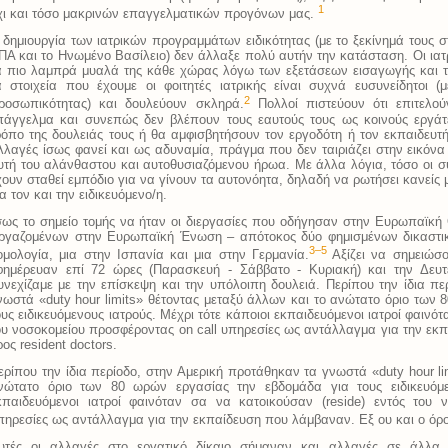
1
χι και τόσο μακρινών επαγγελματικών προγόνων μας.
 δημιουργία των ιατρικών προγραμμάτων ειδικότητας (με το ξεκίνημά τους σ
ΠΑ και το Ηνωμένο Βασίλειο) δεν άλλαξε πολύ αυτήν την κατάσταση. Οι ιατ
α πιο λαμπρά μυαλά της κάθε χώρας λόγω των εξετάσεων εισαγωγής και τ
α στοιχεία που έχουμε οι φοιτητές ιατρικής είναι συχνά ευσυνείδητοι (
2
ροσωπικότητας) και δουλεύουν σκληρά.
Πολλοί πιστεύουν ότι επιτελ
πάγγελμα και συνεπώς δεν βλέπουν τους εαυτούς τους ως κοινούς εργά
ρόπο της δουλειάς τους ή θα αμφισβητήσουν τον εργοδότη ή τον εκπαιδευτή
λλαγές ίσως φανεί και ως αδυναμία, πράγμα που δεν ταιριάζει στην εικόνα 
υτή του αλάνθαστου και αυτοθυσιαζόμενου ήρωα. Με άλλα λόγια, τόσο οι σ
χουν σταθεί εμπόδιο για να γίνουν τα αυτονόητα, δηλαδή να ρωτήσει κανείς 
ια τον και την ειδικευόμενο/η.
σως το σημείο τομής να ήταν οι διεργασίες που οδήγησαν στην Ευρωπαϊκή 
ργαζομένων στην Ευρωπαϊκή Ένωση – απότοκος δύο φημισμένων δικαστι
3–5
ομολογία, μια στην Ισπανία και μια στην Γερμανία.
Αξίζει να σημειώσο
φημέρευαν επί 72 ώρες (Παρασκευή - Σάββατο - Κυριακή) και την Δευτ
υνεχίζαμε με την επίσκεψη και την υπόλοιπη δουλειά. Περίπου την ίδια π
νωστά «duty hour limits» θέτοντας μεταξύ άλλων και το ανώτατο όριο των
ους ειδικευόμενους ιατρούς. Μέχρι τότε κάποιοι εκπαιδευόμενοι ιατροί φαινότ
ου νοσοκομείου προσφέροντας on call υπηρεσίες ως αντάλλαγμα για την εκ
ρος resident doctors.
ερίπου την ίδια περίοδο, στην Αμερική προτάθηκαν τα γνωστά «duty hour li
νώτατο όριο των 80 ωρών εργασίας την εβδομάδα για τους ειδικευόμεν
κπαιδευόμενοι ιατροί φαινόταν σα να κατοικούσαν (reside) εντός του 
πηρεσίες ως αντάλλαγμα για την εκπαίδευση που λάμβαναν. Εξ ου και ο όρος
υτές οι αλλαγές στο εργατικό δίκαιο σήμαναν και αλλαγές σε άλλα 