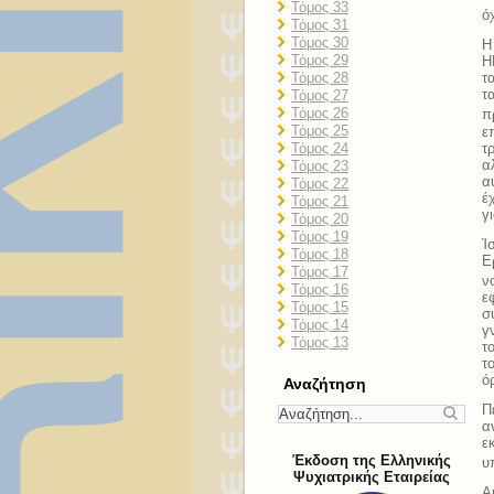
Τόμος 33
ό
Τόμος 31
Τόμος 30
Η
Τόμος 29
Η
Τόμος 28
τ
τ
Τόμος 27
Τόμος 26
π
Τόμος 25
ε
τ
Τόμος 24
α
Τόμος 23
α
Τόμος 22
έ
Τόμος 21
γ
Τόμος 20
Τόμος 19
Ί
Τόμος 18
Ε
Τόμος 17
ν
Τόμος 16
ε
Τόμος 15
σ
Τόμος 14
γ
Τόμος 13
τ
τ
ό
Αναζήτηση
Π
α
ε
Έκδοση της Ελληνικής
υ
Ψυχιατρικής Εταιρείας
Α