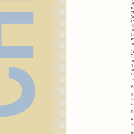
μ
π
φ
(
ε
4
μ
Ό
τ
σ
Σ
Ε
σ
η
σ
ε
κ
Α
Κ
Κ
U
Π
Ε
Ν
Ι