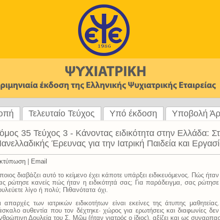
ροπή
Τελευταίο Τεύχος
Υπό έκδοση
Υποβολή Ά
όμος 35 Τεύχος 3 - Κάνοντας ειδικότητα στην Ελλάδα: Στό
ανελλαδικής Έρευνας για την Ιατρική Παιδεία και Εργασ
κτύπωση
|
Email
ποιος διαβάζει αυτό το κείμενο έχει κάποτε υπάρξει ειδικευόμενος. Πώς ήταν 
ας ρώτησε κανείς πώς ήταν η ειδικότητά σας; Για παράδειγμα, σας ρώτησε
ουλεύετε λίγο ή πολύ; Πιθανότατα όχι.
ι απαρχές των ιατρικών ειδικοτήτων είναι εκείνες της άτυπης μαθητεία
άσκαλο αυθεντία που τον δέχτηκε· χώρος για ερωτήσεις και διαφωνίες δεν
νθρώπινη Δουλεία του Σ. Μῶμ (ήταν γιατρός ο ίδιος), αξίζει και ως συναρπ