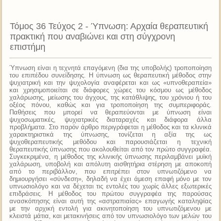
Τόμος 36 Τεύχος 2 - Ύπνωση: Αρχαία θεραπευτική
πρακτική που αναβιώνει και στη σύγχρονη
επιστήμη
Ύπνωση είναι η τεχνητά επαγόμενη (δια της υποβολής) τροποποίηση
του επιπέδου συνείδησης. Η ύπνωση ως θεραπευτική μέθοδος στην
ψυχιατρική και την ψυχολογία αναφέρεται και ως «υπνοθεραπεία»
και χρησιμοποιείται σε διάφορες χώρες του κόσμου ως μέθοδος
χαλάρωσης, μείωσης του άγχους, της κατάθλιψης, του χρόνιου ή του
οξέος πόνου, καθώς και για τροποποίηση της συμπεριφοράς.
Παθήσεις που μπορεί να θεραπεύονται με ύπνωση είναι
ψυχοσωματικές, ψυχιατρικές διαταραχές και διάφορα άλλα
προβλήματα. Στο παρόν άρθρο περιγράφεται η μέθοδος και τα κλινικά
χαρακτηριστικά της ύπνωσης, τονίζεται η αξία της ως
ψυχοθεραπευτικής μεθόδου και παρουσιάζεται η τεχνική
θεραπευτικής ύπνωσης που ακολουθείται από τον πρώτο συγγραφέα.
Συγκεκριμένα, η μέθοδος της κλινικής ύπνωσης περιλαμβάνει μυϊκή
χαλάρωση, υποβολή και απόλυτη αισθητήρια στέρηση με αποκοπή
από το περιβάλλον, που επιτρέπει στον υπνωτιζόμενο να
δημιουργήσει «σύνδεση», δηλαδή να έχει άμεση επαφή μόνο με τον
υπνωσιολόγο και να δέχεται τις εντολές του χωρίς άλλες εξωτερικές
επιδράσεις. Η μέθοδος του πρώτου συγγραφέα της παρούσας
ανασκόπησης είναι αυτή της «αστραπιαίας» επαγωγής καταληψίας
με την αρχική εντολή για ακινητοποίηση του υπνωτιζόμενου με
κλειστά μάτια, και μετακινήσεις από τον υπνωσιολόγο των μελών του