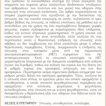
που ερεθίζουν το κοιναισθητικό σύστημα (το οποίο συγκρατεί την
ισορροπία του σώματος μέσω πολλαπλών ιδιοδεκτικών υποδοχέων
των αρθρώσεων, των τενόντων και των μυών) που οδηγούν στην
εισαγωγή στην υπνωτική κατάσταση. Στο άρθρο παρουσιάζονται τα
ατομικά χαρακτηριστικά που σχετίζονται με την δεκτικότητα της
ύπνωσης και την ευκολία εισαγωγής σε αυτήν, συζητούνται οι τρεις
βαθμοί βάθους της ύπνωσης, οι πιθανές επιπλοκές της μεθόδου και οι
αντενδείξεις για την χρήση της που περιλαμβάνουν διάφορες μορφές
ψύχωσης, κυρίως σχιζοφρένεια με παραληρητικές ιδέες επίδρασης,
καθώς και έντονα ιστριονικά χαρακτηριστικά. Η χρήση αλκοόλ και
ναρκωτικών ουσιών δεν είναι αντένδειξη, αλλά τονίζεται ότι στις
περιπτώσεις αυτές η θεραπευτική επίδραση της ύπνωσης είναι
αβέβαιη αν δεν λαμβάνονται και άλλα κατάλληλα μέτρα ή ειδικές
θεραπευτικές παρεμβάσεις. Επίσης, τεκμηριώνεται η επίδραση της
ύπνωσης στον εγκέφαλο μέσα από την παρουσίαση
ηλεκτροεγκεφαλογραφικών (ΗΕΓ) ευρημάτων που την
αντικειμενοποιούν. Κατά τη υπνωτική καταληψία το ΗΕΓ
χαρακτηρίζεται (συγκριτικά με την δοκιμασία υποβάθρου) από αύξηση
ισχύος του δ-ρυθμού, καθώς και αύξηση του εύρους και του δείκτη του
θ- ρυθμού, κυρίως στις κροταφικές απαγωγές και των δυο
ημισφαιρίων. Παρατηρείται ακόμη σημαντικού βαθμού ασυμμετρία των
ρυθμών μεταξύ δεξιού και αριστερού ημισφαιρίου. Τέλος, τονίζεται ότι
η ύπνωση είναι απλώς το εργαλείο μέσω του οποίου εφαρμόζεται η
υπνοθεραπεία, η οποία αποτελεί ψυχοθεραπευτική παρέμβαση και
εφαρμόζεται από κλινικούς, ψυχιάτρους ή ψυχολόγους
εκπαιδευμένους στην ύπνωση και με γνώση ψυχοθεραπείας, ώστε να
διασφαλίζεται η θεραπευτική αξία των οδηγιών που δίδονται κατά την
υπνωτική υποβολή.
ΛΕΞΕΙΣ ΕΥΡΕΤΗΡΙΟΥ
: Ύπνωση, υπνοθεραπεία, καταληψία,