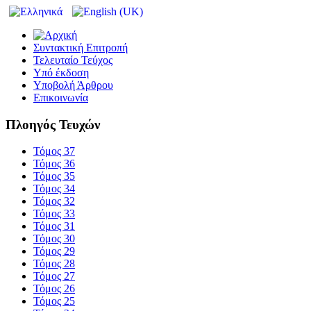
Συντακτική Επιτροπή
Τελευταίο Τεύχος
Υπό έκδοση
Υποβολή Άρθρου
Επικοινωνία
Πλοηγός Τευχών
Τόμος 37
Τόμος 36
Τόμος 35
Τόμος 34
Τόμος 32
Τόμος 33
Τόμος 31
Τόμος 30
Τόμος 29
Τόμος 28
Τόμος 27
Τόμος 26
Τόμος 25