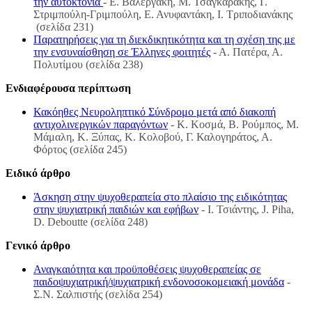
την αυτοκτονία
- Ε. Βαλεργάκη, Μ. Τσαγκαράκης, Γ.
Στριμπούλη-Γριμπούλη, Ε. Ανυφαντάκη, Ι. Τριποδιανάκης
(σελίδα 231)
Παρατηρήσεις για τη διεκδικητικότητα και τη σχέση της με
την ενσυναίσθηση σε Έλληνες φοιτητές
- Α. Πατέρα, Α.
Πολυτίμου (σελίδα 238)
Ενδιαφέρουσα περίπτωση
Κακόηθες Νευροληπτικό Σύνδρομο μετά από διακοπή
αντιχολινεργικών παραγόντων
- Κ. Κοσμά, Β. Ρούμπος, Μ.
Μάμαλη, Κ. Ξύπας, Κ. Κολοβού, Γ. Καλογηράτος, Α.
Φόρτος (σελίδα 245)
Ειδικό άρθρο
Άσκηση στην ψυχοθεραπεία στο πλαίσιο της ειδικότητας
στην ψυχιατρική παιδιών και εφήβων
- Ι. Τσιάντης, J. Piha,
D. Deboutte (σελίδα 248)
Γενικό άρθρο
Αναγκαιότητα και προϋποθέσεις ψυχοθεραπείας σε
παιδοψυχιατρική/ψυχιατρική ενδονοσοκομειακή μονάδα
-
Σ.Ν. Σαλπιστής (σελίδα 254)