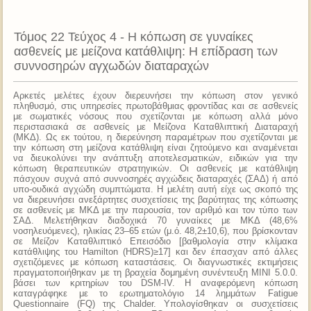
Τόμος 22 Τεύχος 4 - Η κόπωση σε γυναίκες
ασθενείς με μείζονα κατάθλιψη: H επίδραση των
συννοσηρών αγχωδών διαταραχών
Αρκετές μελέτες έχουν διερευνήσει την κόπωση στον γενικό
πληθυσμό, στις υπηρεσίες πρωτοβάθμιας φροντίδας και σε ασθενείς
με σωματικές νόσους που σχετίζονται με κόπωση αλλά μόνο
περιστασιακά σε ασθενείς με Μείζονα Καταθλιπτική Διαταραχή
(ΜΚΔ). Ως εκ τούτου, η διερεύνηση παραμέτρων που σχετίζονται με
την κόπωση στη μείζονα κατάθλιψη είναι ζητούμενο και αναμένεται
να διευκολύνει την ανάπτυξη αποτελεσματικών, ειδικών για την
κόπωση θεραπευτικών στρατηγικών. Οι ασθενείς με κατάθλιψη
πάσχουν συχνά από συννοσηρές αγχώδεις διαταραχές (ΣΑΔ) ή από
υπο-ουδικά αγχώδη συμπτώματα. Η μελέτη αυτή είχε ως σκοπό της
να διερευνήσει ανεξάρτητες συσχετίσεις της βαρύτητας της κόπωσης
σε ασθενείς με ΜΚΔ με την παρουσία, τον αριθμό και τον τύπο των
ΣΑΔ. Μελετήθηκαν διαδοχικά 70 γυναίκες με ΜΚΔ (48,6%
νοσηλευόμενες), ηλικίας 23–65 ετών (μ.ό. 48,2±10,6), που βρίσκονταν
σε Μείζον Καταθλιπτικό Επεισόδιο [βαθμολογία στην κλίμακα
κατάθλιψης του Hamilton (HDRS)≥17] και δεν έπασχαν από άλλες
σχετιζόμενες με κόπωση καταστάσεις. Οι διαγνωστικές εκτιμήσεις
πραγματοποιήθηκαν με τη βραχεία δομημένη συνέντευξη ΜΙΝΙ 5.0.0.
βάσει των κριτηρίων του DSM-IV. Η αναφερόμενη κόπωση
καταγράφηκε με το ερωτηματολόγιο 14 λημμάτων Fatigue
Questionnaire (FQ) της Chalder. Υπολογίσθηκαν οι συσχετίσεις