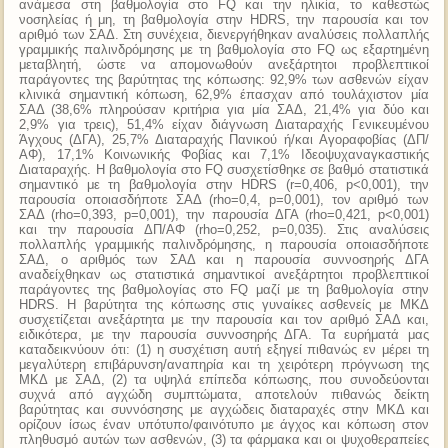
ανάμεσα στη βαθμολογία στο FQ και την ηλικία, το καθεστώς
νοσηλείας ή μη, τη βαθμολογία στην HDRS, την παρουσία και τον
αριθμό των ΣΑΔ. Στη συνέχεια, διενεργήθηκαν αναλύσεις πολλαπλής
γραμμικής παλινδρόμησης με τη βαθμολογία στο FQ ως εξαρτημένη
μεταβλητή, ώστε να απομονωθούν ανεξάρτητοι προβλεπτικοί
παράγοντες της βαρύτητας της κόπωσης: 92,9% των ασθενών είχαν
κλινικά σημαντική κόπωση, 62,9% έπασχαν από τουλάχιστον μία
ΣΑΔ (38,6% πληρούσαν κριτήρια για μία ΣΑΔ, 21,4% για δύο και
2,9% για τρεις), 51,4% είχαν διάγνωση Διαταραχής Γενικευμένου
Άγχους (ΔΓΑ), 25,7% Διαταραχής Πανικού ή/και Αγοραφοβίας (ΔΠ/
ΑΦ), 17,1% Κοινωνικής Φοβίας και 7,1% Ιδεοψυχαναγκαστικής
Διαταραχής. Η βαθμολογία στο FQ συσχετίσθηκε σε βαθμό στατιστικά
σημαντικό με τη βαθμολογία στην HDRS (r=0,406, p<0,001), την
παρουσία οποιασδήποτε ΣΑΔ (rho=0,4, p=0,001), τον αριθμό των
ΣΑΔ (rho=0,393, p=0,001), την παρουσία ΔΓΑ (rho=0,421, p<0,001)
και την παρουσία ΔΠ/ΑΦ (rho=0,252, p=0,035). Στις αναλύσεις
πολλαπλής γραμμικής παλινδρόμησης, η παρουσία οποιασδήποτε
ΣΑΔ, ο αριθμός των ΣΑΔ και η παρουσία συννοσηρής ΔΓΑ
αναδείχθηκαν ως στατιστικά σημαντικοί ανεξάρτητοι προβλεπτικοί
παράγοντες της βαθμολογίας στο FQ μαζί με τη βαθμολογία στην
HDRS. Η βαρύτητα της κόπωσης στις γυναίκες ασθενείς με ΜΚΔ
συσχετίζεται ανεξάρτητα με την παρουσία και τον αριθμό ΣΑΔ και,
ειδικότερα, με την παρουσία συννοσηρής ΔΓΑ. Τα ευρήματά μας
καταδεικνύουν ότι: (1) η συσχέτιση αυτή εξηγεί πιθανώς εν μέρει τη
μεγαλύτερη επιβάρυνση/αναπηρία και τη χειρότερη πρόγνωση της
ΜΚΔ με ΣΑΔ, (2) τα υψηλά επίπεδα κόπωσης, που συνοδεύονται
συχνά από αγχώδη συμπτώματα, αποτελούν πιθανώς δείκτη
βαρύτητας και συννόσησης με αγχώδεις διαταραχές στην ΜΚΔ και
ορίζουν ίσως έναν υπότυπο/φαινότυπο με άγχος και κόπωση στον
πληθυσμό αυτών των ασθενών, (3) τα φάρμακα και οι ψυχοθεραπείες