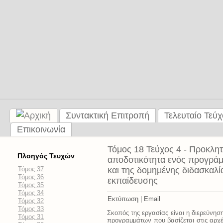
Συντακτική Επιτροπή
Τελευταίο Τεύ
Επικοινωνία
Τόμος 18 Τεύχος 4 - Προκλητ
Πλοηγός Τευχών
αποδοτικότητα ενός προγρά
Τόμος 37
και της δομημένης διδασκαλί
Τόμος 36
εκπαίδευσης
Τόμος 35
Τόμος 34
Εκτύπωση
|
Email
Τόμος 32
Τόμος 33
Σκοπός της εργασίας είναι η διερεύνη
Τόμος 31
προγραμμάτων που βασίζεται στις αρχ