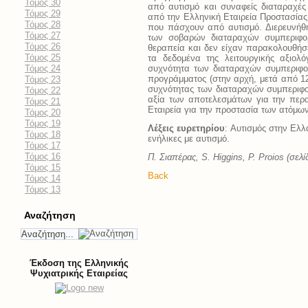
Τόμος 30
από αυτισμό και συναφείς διαταραχές
Τόμος 29
από την Ελληνική Εταιρεία Προστασίας
Τόμος 28
που πάσχουν από αυτισμό. Διερευνήθη
Τόμος 27
των σοβαρών διαταραχών συμπεριφορ
Τόμος 26
θεραπεία και δεν είχαν παρακολουθήσ
Τόμος 25
τα δεδομένα της λειτουργικής αξιο
Τόμος 24
συχνότητα των διαταραχών συμπεριφορά
προγράμματος (στην αρχή, μετά από 12
Τόμος 23
συχνότητας των διαταραχών συμπεριφορ
Τόμος 22
αξία των αποτελεσμάτων για την περ
Τόμος 21
Εταιρεία για την προστασία των ατόμω
Τόμος 20
Τόμος 19
Λέξεις ευρετηρίου
: Aυτισμός στην Ελ
Τόμος 18
ενήλικες με αυτισμό.
Τόμος 17
Τόμος 16
Π. Σιαπέρας, S. Higgins, P. Proios (σελ
Τόμος 15
Back
Τόμος 14
Τόμος 13
Αναζήτηση
Έκδοση της Ελληνικής
Ψυχιατρικής Εταιρείας