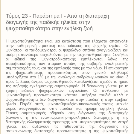
Τόμος 23 - Παράρτημα Ι - Από τη διαταραχή
διαγωγής της παιδικής ηλικίας στην
ψυχοπαθητικότητα στην ενήλικη ζωή
Η ψυχοπαθητικότητα είναι μια κατάσταση που ελάχιστα απασχολεί
στην καθημερινή πρακτική τους ειδικούς της ψυχικής υγείας. Οι
ψυχίατροι, οι παιδοψυχίατροι, οι ψυχολόγοι σπάνια αναγνωρίζουν και
ακόμη σπανιότερα ασχολούνται με την ψυχοπαθητικότητα. Συνήθως
οι ειδικοί της ψυχιατροδικαστικής εμπλέκονται λόγω της
παραβατικότητας των ατόμων αυτών, της σοβαρής εγκληματικής
συμπεριφοράς τους και της εμπλοκής τους με τον νόμο. Η επικράτηση
της ψυχοπαθητικής προσωπικότητας στον γενικό πληθυσμό
υπολογίζεται στο 1% με την αναλογία ανδρών-γυναικών να είναι 3
προς 1. Στους άντρες ψυχοπαθητικούς καταλογίζεται σχεδόν το ήμισυ
της σοβαρής εγκληματικής συμπεριφοράς. Η διάγνωση γίνεται με τη
χρήση ειδικών ψυχομετρικών εργαλείων. Οι άνθρωποι με
ψυχοπαθητική προσωπικότητα κάποτε υπήρξαν παιδιά αλλά η
ψυχοπαθητικότητα δεν διαγιγνώσκεται στην παιδική ή στην εφηβική
ηλικία. Παρόλ’ αυτά, ψυχοπαθητικές/αντικοινωνικές τάσεις μερικές
φορές αναγνωρίζονται στην παιδική και πρώιμη εφηβική ηλικία.
Τέτοιες συμπεριφορές οδηγούν στη διάγνωση της διαταραχής
διαγωγής ή της εναντιωματικής-προκλητικής διαταραχής ή της
διαταραχής ελλειμματικής προσοχής και υπερκινητικότητας σε νεαρή
ηλικία, και αυξάνουν τις πιθανότητες της διάγνωσης της
αντικοινωνικής διαταραχής προσωπικότητας ή της ψυχοπαθητικής