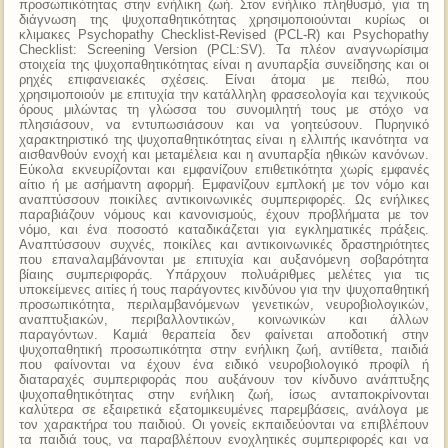
προσωπικότητας στην ενήλικη ζωή. Στον ενήλικο πληθυσμό, για τη
διάγνωση της ψυχοπαθητικότητας χρησιμοποιούνται κυρίως οι
κλιμακες Psychopathy Checklist-Revised (PCL-R) και Psychopathy
Checklist: Screening Version (PCL:SV). Τα πλέον αναγνωρίσιμα
στοιχεία της ψυχοπαθητικότητας είναι η ανυπαρξία συνείδησης και οι
ρηχές επιφανειακές σχέσεις. Είναι άτομα με πειθώ, που
χρησιμοποιούν με επιτυχία την κατάλληλη φρασεολογία και τεχνικούς
όρους μιλώντας τη γλώσσα του συνομιλητή τους με στόχο να
πλησιάσουν, να εντυπωσιάσουν και να γοητεύσουν. Πυρηνικό
χαρακτηριστικό της ψυχοπαθητικότητας είναι η ελλιπής ικανότητα να
αισθανθούν ενοχή και μεταμέλεια και η ανυπαρξία ηθικών κανόνων.
Εύκολα εκνευρίζονται και εμφανίζουν επιθετικότητα χωρίς εμφανές
αίτιο ή με ασήμαντη αφορμή. Εμφανίζουν εμπλοκή με τον νόμο και
αναπτύσσουν ποικίλες αντικοινωνικές συμπεριφορές. Ως ενήλικες
παραβιάζουν νόμους και κανονισμούς, έχουν προβλήματα με τον
νόμο, και ένα ποσοστό καταδικάζεται για εγκληματικές πράξεις.
Αναπτύσσουν συχνές, ποικίλες και αντικοινωνικές δραστηριότητες
που επαναλαμβάνονται με επιτυχία και αυξανόμενη σοβαρότητα
βίαιης συμπεριφοράς. Υπάρχουν πολυάριθμες μελέτες για τις
υποκείμενες αιτίες ή τους παράγοντες κινδύνου για την ψυχοπαθητική
προσωπικότητα, περιλαμβανόμενων γενετικών, νευροβιολογικών,
αναπτυξιακών, περιβαλλοντικών, κοινωνικών και άλλων
παραγόντων. Καμιά θεραπεία δεν φαίνεται αποδοτική στην
ψυχοπαθητική προσωπικότητα στην ενήλικη ζωή, αντίθετα, παιδιά
που φαίνονται να έχουν ένα ειδικό νευροβιολογικό προφίλ ή
διαταραχές συμπεριφοράς που αυξάνουν τον κίνδυνο ανάπτυξης
ψυχοπαθητικότητας στην ενήλικη ζωή, ίσως ανταποκρίνονται
καλύτερα σε εξαιρετικά εξατομικευμένες παρεμβάσεις, ανάλογα με
τον χαρακτήρα του παιδιού. Οι γονείς εκπαιδεύονται να επιβλέπουν
τα παιδιά τους, να παραβλέπουν ενοχλητικές συμπεριφορές και να