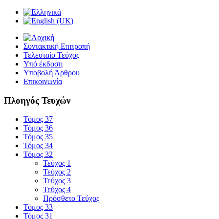
Συντακτική Επιτροπή
Τελευταίο Τεύχος
Υπό έκδοση
Υποβολή Άρθρου
Επικοινωνία
Πλοηγός Τευχών
Τόμος 37
Τόμος 36
Τόμος 35
Τόμος 34
Τόμος 32
Τεύχος 1
Τεύχος 2
Τεύχος 3
Τεύχος 4
Πρόσθετο Τεύχος
Τόμος 33
Τόμος 31