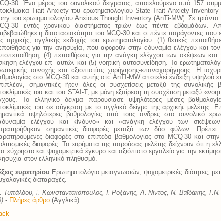
CQ-30. Ένα μέρος του συνολικού δείγματος, αποτελούμενο από 157 συμμ
ποκλίμακα Trait Anxiety του ερωτηματολογίου State-Trait Anxiety Inventor
orry του ερωτηματολογίου Anxious Thought Inventory (AnTi-MW). Σε τριάντ
CQ-30 εντός χρονικού διαστήματος τριών έως πέντε εβδομάδων. Απ
πιβεβαιώθηκε η διαστασιακότητα του MCQ-30 και οι πέντε παράγοντες που 
ης αρχικής, αγγλικής εκδοχής του ερωτηματολογίου: (1) θετικές πεποιθήσε
εποιθήσεις για την ανησυχία, που αφορούν στην αδυναμία ελέγχου και τον
υτοπεποίθηση, (4) πεποιθήσεις για την ανάγκη ελέγχου των σκέψεων και τ
σκηση ελέγχου επ’ αυτών και (5) νοητική αυτοσυνείδηση. Το ερωτηματολό
σωτερικής συνοχής και αξιοπιστίας χορήγησης-επαναχορήγησης. Η ισχυρ
αθμολογίας στο MCQ-30 και αυτής στο AnTI-MW αποτελεί ένδειξη υψηλού ε
πιπλέον, σημαντικές ήταν όλες οι συσχετίσεις μεταξύ της συνολικής 
ποκλίμακές του και του STAI-T, με μόνη εξαίρεση τη συσχέτιση μεταξύ «νοη
γχους. Το ελληνικό δείγμα παρουσίασε υψηλότερες μέσες βαθμολογί
ποκλίμακές του σε σύγκριση με το αγγλικό δείγμα της αρχικής μελέτης. Επ
ημαντικά υψηλότερες βαθμολογίες από τους άνδρες στο συνολικό ερωτ
αδυναμία ελέγχου και κίνδυνο» και «ανάγκη ελέγχου των σκέψεων
αρατηρήθηκαν σημαντικές διαφορές μεταξύ των δύο φύλων. Πρέπει 
αρατηρούμενες διαφορές στα επίπεδα βαθμολογίας στο MCQ-30 και στην
ολιτισμικές διαφορές. Τα ευρήματα της παρούσας μελέτης δείχνουν ότι η ε
να εύχρηστο και ψυχομετρικά έγκυρο και αξιόπιστο εργαλείο για την εκτίμη
νησυχία στον ελληνικό πληθυσμό.
έξεις ευρετηρίου
:Eρωτηματολόγιο μεταγνωσιών, ψυχομετρικές ιδιότητες, με
υχολογικές διαταραχές.
. Τυπάλδου, Γ. Κωνσταντακόπουλος, Ι. Ροξάνης, Α. Νίντος, Ν. Βαϊδάκης, Γ.Ν
9)
-
Πλήρες άρθρο
(Αγγλικά)
ack