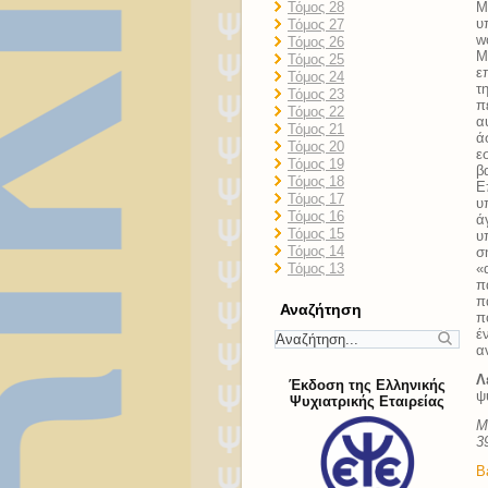
Τόμος 28
M
υ
Τόμος 27
w
Τόμος 26
M
Τόμος 25
ε
Τόμος 24
τ
Τόμος 23
π
Τόμος 22
α
Τόμος 21
ά
Τόμος 20
ε
Τόμος 19
β
Τόμος 18
Ε
Τόμος 17
υ
Τόμος 16
ά
Τόμος 15
υ
Τόμος 14
σ
Τόμος 13
«
π
π
Αναζήτηση
π
έ
α
Λ
Έκδοση της Ελληνικής
ψ
Ψυχιατρικής Εταιρείας
Μ
3
B