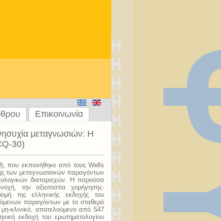
ρθρου
Επικοινωνία
ανησυχία μεταγνωσιών: Η
CQ-30)
0), που εκπονήθηκε από τους Wells
μησης των μεταγνωσιακών παραγόντων
χολογικών διαταραχών. Η παρούσα
οχή, την αξιοπιστία χορήγησης-
ομή της ελληνικής εκδοχής του
αγόμενων παραγόντων με το σταθερό
 μη-κλινικό, αποτελούμενο από 547
ηνική εκδοχή του ερωτηματολογίου