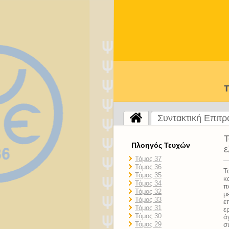
Συντακτική Επιτ
Τ
Πλοηγός Τευχών
ε
Τόμος 37
Τόμος 36
Τ
Τόμος 35
κ
Τόμος 34
π
Τόμος 32
μ
Τόμος 33
ε
Τόμος 31
ε
Τόμος 30
ά
Τόμος 29
σ