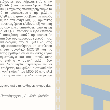
ετέχοντες, συμπλήρωσε επίσης την
y (STAI-T) και την υποκλίμακα Meta-
α συμμετέχοντες επαναχορηγήθηκε το
ό τα αποτελέσματα της μελέτης
εξήχθησαν, ήταν συμβατοί με αυτούς
ις για την ανησυχία, (2) αρνητικές
 συνεπαγόμενο κίνδυνο, (3) νοητική
ις αρνητικές επιπτώσεις από τη μη
γιο MCQ-30 επέδειξε υψηλό επίπεδο
ή συσχέτιση μεταξύ της συνολικής
πιπέδου συγκλίνουσας εγκυρότητας.
βαθμολογίας στο MCQ-30 και στις
τικής αυτοπεποίθησης» και σταθερού
ες στο συνολικό MCQ-30 και τις
ίσης βρέθηκε ότι οι γυναίκες είχαν
ηματολόγιο και στις υποκλίμακες
», ενώ στην αρχική μελέτη δεν
να διερευνηθεί περαιτέρω αν οι
 επίδραση του φύλου αντανακλούν
λληνική εκδοχή του MCQ-30 αποτελεί
ση μεταγνωσιών σχετιζόμενων με την
ταγνωσιακές πεποιθήσεις,ανησυχία,
. Παπαδημητρίου, A. Wells (σελίδα