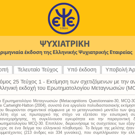
ροπή
Τελευταίο Τεύχος
Υπό έκδοση
Υποβολή Ά
όμος 25 Τεύχος 1 - Εκτίμηση των σχετιζόμενων με την 
λληνική εκδοχή του Ερωτηματολογίου Μεταγνωσιών (M
ο Ερωτηματολόγιο Μεταγνωσιών (Metacognitions Questionnaire-30, MCQ-3
αι Cartwright-Hatton (2004), συνιστά ένα εργαλείο πολυδιαστασιακής εκτί
ου θεωρούνται σημαντικοί σύμφωνα με το μεταγνωσιακό μοντέλο των ψυ
ελέτη είχε ως πρωταρχικό της στόχο να εξετάσει την εσωτερική συν
παναχορήγησης, τη συγκλίνουσα εγκυρότητα και την παραγοντική δ
ρωτηματολογίου MCQ-30. Επιπλέον, διερευνήσαμε τις συσχετίσεις των εξ
γχος σε ένα δείγμα του ελληνικού πληθυσμού. Το δείγμα της μελέτης ήταν
υμμετέχοντες (213 άνδρες και 334 γυναίκες), που συμπλήρωσαν την ελλ