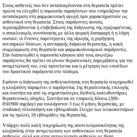
Στους ασθενείς που δεν ανταποκρίνονται στη θεραπεία πρέπει
πρώτα να ελεγχθεί η παρουσία παραγόντων που επηρεάζουν την
ανταπόκριση στη φαρμακευτική αγωγή πριν χαρακτηριστούν ως
ανθεκτικοί στη θεραπεία. Στους παράγοντες αυτούς
περιλαμβάνονται η επιβεβαίωση της διάγνωσης της σχιζοφρένειας,
ο αποκλεισμός συννόσησης με άλλη ψυχική διαταραχή ή η λήψη
ουσιών, οι έντονες παρενέργειες της αγωγής, η χορήγηση
ανεπαρκών δόσεων, η ανεπαρκής διάρκεια θεραπείας, η κακή
συμμόρφωση στη θεραπεία και φαρμακοδυναμικοί παράγοντες.
Εάν διαπιστωθεί η παρουσία κάποιου από τους ανωτέρω
παράγοντες θα πρέπει να γίνουν θεραπευτικές παρεμβάσεις για την
αντιμετώπισή του, ενώ προτείνεται και η μέτρηση των επιπέδων
του δραστικού παράγοντα στο πλάσμα.
Εφόσον η διάγνωση της ανθεκτικότητας στη θεραπεία τεκμηριωθεί
η κλοζαπίνη παραμένει ο παράγοντας 1ης θεραπευτικής επιλογής
και συστήνεται από τις σημαντικότερες διεθνείς κατευθυντήριες
θεραπευτικές οδηγίες. Συστήνεται σε επαρκείς δόσεις (300–
850/900 mg/day) για τουλάχιστον 3 έως 6 μήνες θεραπείας, με
σταδιακή τιτλοποίηση και εβδομαδιαίο έλεγχο των λευκοκυττάρων
για τις πρώτες 18 εβδομάδες της θεραπείας.
Υπάρχει πολύ καλή τεκμηρίωση της αποτελεσματικότητας της
κλοζαπίνης στην αντιμετώπιση των ανθεκτικών στη θεραπεία
ασθενών, αλλά και στην αντιμετώπιση ασθενών με βίαιη