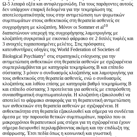
Ω-5 λιπαρά οξέα και αντιφλεγμονώδη. Για τους παράγοντες αυτούς
δεν υπάρχουν επαρκή δεδομένα για την τεκμηρίωση της
αποτελεσματικότητάς τους στην αντιμετώπιση των ψυχωτικών
συμπτωμάτων στους ανθεκτικούς στη θεραπεία ασθενείς σε
10
συγχορήγηση με κλοζαπίνη. Μόνον οι Sommer et al
διαπιστώνουν υπεροχή της συγχορήγησης λαμοτρυγίνης με
κλοζαπίνη συγκριτικά με εικονικό φάρμακο σε 2 διπλές τυφλές και
3 ανοιχτές τυχαιοποιημένες μελέτες. Στις πρόσφατες
κατευθυντήριες οδηγίες της World Federation of Societies of
1
Biological Psychiatry
στις στρατηγικές ενίσχυσης για την
αντιμετώπιση ανθεκτικών στη θεραπεία ασθενών με σχιζοφρένεια
συμπεριλαμβάνεται με κατηγορία τεκμηρίωσης Β και επίπεδο
σύστασης 3 μόνον ο συνδυασμός κλοζαπίνης και λαμοτρυγίνης για
τους ανθεκτικούς στη θεραπεία ασθενείς, ενώ ο συνδυασμός
κλοζαπίνης και λιθίου επίσης με κατηγορία βαθμό τεκμηρίωσης Β
και επίπεδο σύστασης 3 προτείνεται για ασθενείς με επιπρόσθετη
συναισθηματική συμπτωματολογία. Η κλοζαπίνη εξακολουθεί να
αποτελεί το φάρμακο αναφοράς για τη θεραπευτική αντιμετώπιση
των ανθεκτικών στη θεραπεία ασθενών με σχιζοφρένεια. Η
ανθεκτικότητα στη θεραπεία εξακολουθεί και σήμερα να συνδέεται
άμεσα με την παρουσία θετικών συμπτωμάτων, παρόλο που οι
μακροχρόνιοι θεραπευτικοί μας στόχοι για τη σχιζοφρένεια έχουν
σήμερα διευρυνθεί περιλαμβάνοντας ακόμη και την επιδίωξη της
ανάρρωσης. Έτσι πεδία όπως η κοινωνική και γνωστική