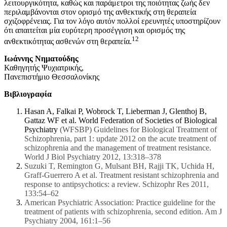
λειτουργικότητα, καθώς και παράμετροι της ποιότητας ζωής δεν
περιλαμβάνονται στον ορισμό της ανθεκτικής στη θεραπεία
σχιζοφρένειας. Για τον λόγο αυτόν πολλοί ερευνητές υποστηρίζουν
ότι απαιτείται μία ευρύτερη προσέγγιση και ορισμός της
12
ανθεκτικότητας ασθενών στη θεραπεία.
Ιωάννης Νηματούδης
Καθηγητής Ψυχιατρικής,
Πανεπιστήμιο Θεσσαλονίκης
Bιβλιογραφία
Hasan A, Falkai P, Wobrock T, Lieberman J, Glenthoj B,
Gattaz WF et al. World Federation of Societies of Biological
Psychiatry
(WFSBP) Guidelines for Biological Treatment of
Schizophrenia, part 1: update 2012 on the acute treatment of
schizophrenia and the
management of treatment resistance.
World J Biol Psychiatry 2012, 13:318–378
Suzuki T, Remington G, Mulsant BH, Rajji TK, Uchida H,
Graff-Guerrero A et al. Treatment resistant schizophrenia and
response to
antipsychotics: a review. Schizophr Res 2011,
133:54–62
American Psychiatric Association: Practice guideline for the
treatment of patients with schizophrenia, second edition. Am J
Psychiatry
2004, 161:1–56