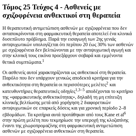
Τόμος 25 Τεύχος 4 - Ασθενείς με
σχιζοφρένεια ανθεκτικοί στη θεραπεία
Η θεραπευτική αντιμετώπιση ασθενών με σχιζοφρένεια που δεν
ανταποκρίνονται στη φαρμακευτική θεραπεία αποτελεί ένα κλινικά
δυσεπίλυτο πρόβλημα. Παρά την εισαγωγή των 2ης γενιάς
αντιψυχωτικών υπολογίζεται ότι περίπου 20 έως 30% των ασθενών
με σχιζοφρένεια δεν βελτιώνονται με την αντιψυχωτική αγωγή και
στην κλινική τους εικόνα προεξάρχουν σοβαρά και εμμένοντα
1
θετικά συμπτώματα.
Οι ασθενείς αυτοί χαρακτηρίζονται ως ανθεκτικοί στη θεραπεία.
Παρόλο που δεν υπάρχουν γενικώς αποδεκτά κριτήρια για την
2
ανθεκτικότητα στη θεραπεία οι περισσότερες μελέτες
και
1,3–5
κατευθυντήριες θεραπευτικές οδηγίες
αποδέχονται το κριτήριο
της «φαρμακευτικής ανθεκτικότητας», δηλαδή τη μη επίτευξη
κλινικής βελτίωσης μετά από χορήγηση 2 διαφορετικών
αντιψυχωτικών σε επαρκείς δόσεις και για χρονική περίοδο 2–8
6
εβδομάδων. Τα κριτήρια αυτά προτάθηκαν από τους Kane et al
στην πρώτη μελέτη που τεκμηρίωσε την υπεροχή της κλοζαπίνης
έναντι της χλωροπρομαζίνης στη φαρμακευτική αντιμετώπιση
ασθενών με σχιζοφρένεια ανθεκτικών στη θεραπεία.