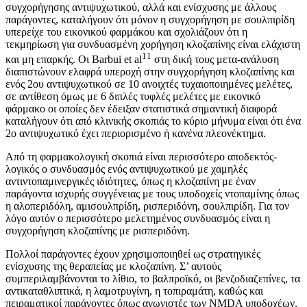
συγχορήγησης αντιψυχωτικού, αλλά και ενίσχυσης με άλλους
παράγοντες, καταλήγουν ότι μόνον η συγχορήγηση με σουλπιρίδη
υπερείχε του εικονικού φαρμάκου και σχολιάζουν ότι η
τεκμηρίωση για συνδυασμένη χορήγηση κλοζαπίνης είναι ελάχιστη
11
και μη επαρκής. Οι Barbui et al
στη δική τους μετα-ανάλυση
διαπιστώνουν ελαφρά υπεροχή στην συγχορήγηση κλοζαπίνης και
ενός 2ου αντιψυχωτικού σε 10 ανοιχτές τυχαιοποιημένες μελέτες,
σε αντίθεση όμως με 6 διπλές τυφλές μελέτες με εικονικό
φάρμακο οι οποίες δεν έδειξαν στατιστικά σημαντική διαφορά
καταλήγουν ότι από κλινικής σκοπιάς το κύριο μήνυμα είναι ότι ένα
2ο αντιψυχωτικό έχει περιορισμένο ή κανένα πλεονέκτημα.
Από τη φαρμακολογική σκοπιά είναι περισσότερο αποδεκτός-
λογικός ο συνδυασμός ενός αντιψυχωτικού με χαμηλές
αντιντοπαμινεργικές ιδιότητες, όπως η κλοζαπίνη με έναν
παράγοντα ισχυρής συγγένειας με τους υποδοχείς ντοπαμίνης όπως
η αλοπεριδόλη, αμισουλπρίδη, ρισπεριδόνη, σουλπιρίδη. Για τον
λόγο αυτόν ο περισσότερο μελετημένος συνδυασμός είναι η
συγχορήγηση κλοζαπίνης με ρισπεριδόνη.
Πολλοί παράγοντες έχουν χρησιμοποιηθεί ως στρατηγικές
ενίσχυσης της θεραπείας με κλοζαπίνη. Σ’ αυτούς
συμπεριλαμβάνονται το λίθιο, το βαλπροϊκό, οι βενζοδιαζεπίνες, τα
αντικαταθλιπτικά, η λαμοτρυγίνη, η τοπιραμάτη, καθώς και
πειραματικοί παράγοντες όπως αγωνιστές των NMDA υποδοχέων,