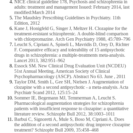
NICE clinical guideline 178, Psychosis and schizophrenia in
adults: treatment and management Issued: February 2014, last
modified:
March 2014
The Maudsley Prescribing Guidelines in Psychiatry. 11th
Edition, 2012
Kane J, Honigfeld G, Singer J, Meltzer H. Clozapine for the
treatment-resistant schizophrenic. A double-blind comparison
with chlorpromazine.
Arch Gen Psychiatry 1988, 45:789–796
Leucht S, Cipriani A, Spineli L, Mavridis D, Orey D, Richter
F. Comparative efficacy and tolerability of 15 antipsychotic
drugs in schizophrenia:
a multiple-treatments meta-analysis.
Lancet 2013, 382:951–962
Essock SM. New Clinical Drug Evaluation Unit (NCDEU)
51st Annual Meeting, American Society of Clinical
Psychopharmacology
(ASCP). Abstract Νο 63. June , 2011
Taylor DM, Smith L, Gee SH, Nielsen J. Augmentation of
clozapine with a second antipsychotic - a meta-analysis. Acta
Psychiatr
Scand 2012, 125:15–24
Sommer IE, Begemann MJ, Temmerman A, Leucht S.
Pharmacological augmentation strategies for schizophrenia
patients with insufficient
response to clozapine: a quantitative
literature review. Schizophr Bull 2012, 38:1003–1011
Barbui C, Signoretti A, Mule S, Boso M, Cipriani A. Does
the addition of a second antipsychotic drug improve clozapine
treatment?
Schizophr Bull 2009, 35:458–468