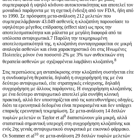
συμπεριφορά ή υψηλό κίνδυνο αυτοκτονικότητας και αποτελεί τον
μοναδικό παράγοντα με τη σχετική ένδειξη από τον FDA, ήδη από
το 1990. Σε πρόσφατη μετα-ανάλυση 212 μελετών που
συμπεριελάμβαναν 43.049 ασθενείς η κλοζαπίνη παρουσίασε το
υψηλότερο μέγεθος επίδρασης (effect size) ως προς την
αποτελεσματικότητα και μάλιστα με μεγάλη διαφορά από τα
υπόλοιπα αντιψυχωτικά.7 Παρόλη την τεκμηριωμένη
αποτελεσματικότητά της, η κλοζαπίνη συνταγογραφείται σε μικρή
αναλογία ασθενών και είναι χαρακτηριστικό ότι στις Ηνωμένες
Πολιτείες μόνον ένα ποσοστό 2% με 3% των ανθεκτικών στη
8
θεραπεία ασθενών με σχιζοφρένεια λαμβάνει κλοζαπίνη.
Στις περιπτώσεις μη ανταπόκρισης στην κλοζαπίνη συστήνεται είτε
η συνδυασμένη θεραπεία, δηλαδή η συγχορήγησή της με ένα
δεύτερο αντιψυχωτικό, είτε στρατηγικές ενίσχυσης, δηλαδή
συγχορήγηση με άλλους παράγοντες. Η συγχορήγηση κλοζαπίνης
με ένα δεύτερο αντιψυχωτικό αποτελεί μία συνήθη κλινική
πρακτική, αλλά δεν υποστηρίζεται από τις κατευθυντήριες οδηγίες,
διότι τα ερευνητικά δεδομένα είναι περιορισμένα και δεν υπάρχει
επαρκής ερευνητική τεκμηρίωση. Σε μετα-ανάλυση 14 διπλών
9
τυφλών μελετών οι Taylor et al
διαπιστώνουν μία μικρή, αλλά
στατιστικά σημαντική υπεροχή στη συγχορήγηση κλοζαπίνης και
ενός 2ης γενιάς αντιψυχωτικού συγκριτικά με εικονικό φάρμακο.
10
Οι Sommer et al
σε μετα-ανάλυση 29 διπλών τυφλών μελετών