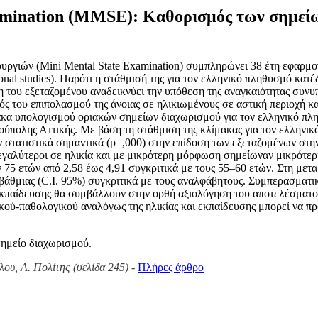
xamination (MMSE): Καθορισμός των σημείων
υργιών (Μini Mental State Examination) συμπληρώνει 38 έτη εφαρμογ
tional studies). Παρότι η στάθμισή της για τον ελληνικό πληθυσμό κα
η του εξεταζομένου αναδεικνύει την υπόθεση της αναγκαιότητας συν
μός του επιπολασμού της άνοιας σε ηλικιωμένους σε αστική περιοχή κ
ακα υπολογισμού οριακών σημείων διαχωρισμού για τον ελληνικό π
ιούπολης Αττικής. Με βάση τη στάθμιση της κλίμακας για τον ελλην
ν στατιστικά σημαντικά (p=,000) στην επίδοση των εξεταζομένων στ
γαλύτεροι σε ηλικία και με μικρότερη μόρφωση σημείωναν μικρότερη
 75 ετών από 2,58 έως 4,91 συγκριτικά με τους 55–60 ετών. Στη μετα
οβάθμιας (C.I. 95%) συγκριτικά με τους αναλφάβητους. Συμπερασματι
κπαίδευσης θα συμβάλλουν στην ορθή αξιολόγηση του αποτελέσματος τ
γικού-παθολογικού αναλόγως της ηλικίας και εκπαίδευσης μπορεί να
σημείο διαχωρισμού.
λου, Α. Πολίτης (σελίδα 245)
-
Πλήρες άρθρο