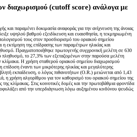
 διαχωρισμού (cutoff score) ανάλογα με
ής και παραμένει δοκιμασία αναφοράς για την ανίχνευση της άνοιας
τέδειξε υψηλού βαθμού εξειδίκευση και ευαισθησία, η τεκμηριωμένη
υπολογισμού τους στον προσδιορισμό του οριακού σημείου
αι η εκτίμηση της επίδρασης των παραμέτρων ηλικίας και
ληθυσμό. Πραγματοποιήθηκε πρωτογενής συγχρονική μελέτη σε 630
ικό πληθυσμό, το 27,3% των εξεταζομένων στην παρούσα μελέτη
ην κλίμακα. Η χρήση σταθερού οριακού σημείου διαχωρισμού
 επίδοση έναντι των μικρότερης ηλικίας και μεγαλύτερης
βλητή εκπαίδευση, ο λόγος πιθανοτήτων (O.R.) μειώνεται από 1,43
κά, η χρήση αλγορίθμου για τον καθορισμό του οριακού σημείου της
ης κλίμακας. Στις κοινοτικές δομές και την πρωτοβάθμια φροντίδα
 προφυλάξει από την υπερδιάγνωση λόγω αυξημένου κινδύνου ψευδώς