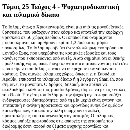
Τόμος 25 Τεύχος 4 - Ψυχιατροδικαστική
και ισλαμικό δίκαιο
Το Ισλάμ, όπως ο Χριστιανισμός, είναι μία από τις μονοθεϊστικές
θρησκείες, που υπάρχουν στον κόσμο και αποτελεί την κυρίαρχη
θρησκεία σε 56 χώρες περίπου. Οι οπαδοί του ονομάζονται
μουσουλμάνοι και αριθμούν περί το 1,2 δισεκατομμύρια
παγκοσμίως. Το Ισλάμ πρεσβεύει έναν ολοκληρωμένο τρόπο και
μοντέλο ζωής, που υπερβαίνει τις κοσμικές εξουσίες και τους
κανόνες που εκπορεύονται από αυτές. Αυτό σημαίνει ότι οι θεϊκής
προέλευσης νόμοι, όπως διαγράφονται και διατυπώνονται μέσα στα
ιερά κείμενα του Ισλάμ, πρέπει να υπερέχουν των νόμων του
κράτους. Στις αμιγώς ισλαμικές χώρες, όπως π.χ. η Σαουδική
Αραβία, επικρατεί το ισλαμικό δίκαιο ή η λεγόμενη Shari'ah, που
σημαίνει το μονοπάτι. Ο δρόμος, δηλαδή, που πρέπει να
ακολουθήσει κάθε πιστός μουσουλμάνος, σύμφωνα με τις εντολές
του Θεού. Η σχέση του Ισλάμ με την ψυχική υγεία παρουσιάζει
ενδιαφέρουσες ιδιαιτερότητες: από τη μία μεριά είναι έντονη και
επιτακτική η ανάγκη προστασίας και φροντίδας ευπαθών ομάδων
και ανθρώπων, και από την άλλη υπάρχουν οι λαϊκές
προκαταλήψεις και ο κοινωνικός στιγματισμός. Ο ισλαμικός
κόσμος υπήρξε πρωτοπόρος στις απαρχές της ιστορικής του
διαδρομής όσον αφορά σε θέματα ψυχικής φροντίδας και