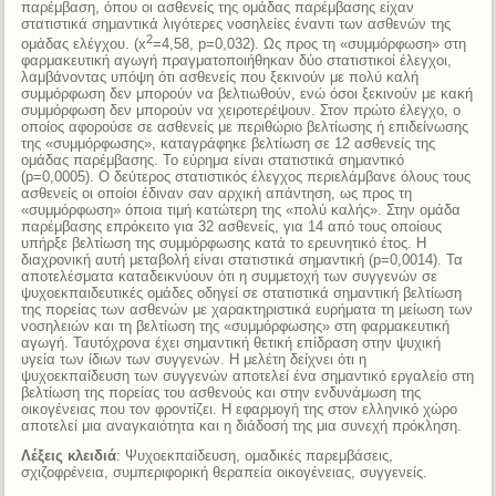
παρέμβαση, όπου οι ασθενείς της ομάδας παρέμβασης είχαν
στατιστικά σημαντικά λιγότερες νοσηλείες έναντι των ασθενών της
2
ομάδας ελέγχου. (x
=4,58, p=0,032). Ως προς τη «συμμόρφωση» στη
φαρμακευτική αγωγή πραγματοποιήθηκαν δύο στατιστικοί έλεγχοι,
λαμβάνοντας υπόψη ότι ασθενείς που ξεκινούν με πολύ καλή
συμμόρφωση δεν μπορούν να βελτιωθούν, ενώ όσοι ξεκινούν με κακή
συμμόρφωση δεν μπορούν να χειροτερέψουν. Στον πρώτο έλεγχο, ο
οποίος αφορούσε σε ασθενείς με περιθώριο βελτίωσης ή επιδείνωσης
της «συμμόρφωσης», καταγράφηκε βελτίωση σε 12 ασθενείς της
ομάδας παρέμβασης. Το εύρημα είναι στατιστικά σημαντικό
(p=0,0005). Ο δεύτερος στατιστικός έλεγχος περιελάμβανε όλους τους
ασθενείς οι οποίοι έδιναν σαν αρχική απάντηση, ως προς τη
«συμμόρφωση» όποια τιμή κατώτερη της «πολύ καλής». Στην ομάδα
παρέμβασης επρόκειτο για 32 ασθενείς, για 14 από τους οποίους
υπήρξε βελτίωση της συμμόρφωσης κατά το ερευνητικό έτος. Η
διαχρονική αυτή μεταβολή είναι στατιστικά σημαντική (p=0,0014). Τα
αποτελέσματα καταδεικνύουν ότι η συμμετοχή των συγγενών σε
ψυχοεκπαιδευτικές ομάδες οδηγεί σε στατιστικά σημαντική βελτίωση
της πορείας των ασθενών με χαρακτηριστικά ευρήματα τη μείωση των
νοσηλειών και τη βελτίωση της «συμμόρφωσης» στη φαρμακευτική
αγωγή. Ταυτόχρονα έχει σημαντική θετική επίδραση στην ψυχική
υγεία των ίδιων των συγγενών. Η μελέτη δείχνει ότι η
ψυχοεκπαίδευση των συγγενών αποτελεί ένα σημαντικό εργαλείο στη
βελτίωση της πορείας του ασθενούς και στην ενδυνάμωση της
οικογένειας που τον φροντίζει. Η εφαρμογή της στον ελληνικό χώρο
αποτελεί μια αναγκαιότητα και η διάδοσή της μια συνεχή πρόκληση.
Λέξεις κλειδιά
: Ψυχοεκπαίδευση, ομαδικές παρεμβάσεις,
σχιζοφρένεια, συμπεριφορική θεραπεία οικογένειας, συγγενείς.