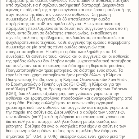
παρέμβασης σε ομάδες συγγενών των οποίων οι ασθενείς πάσχουν
από σχιζοφρένεια ή σχιζοσυναισθηματική διαταραχή. Διερευνάται
αφενός η επίδρασή της στην οικογένεια και αφετέρου η επίδρασή της
στην πορεία της ίδιας της νόσου του ασθενούς. Στη μελέτη
συμμετείχαν 131 συγγενείς. Οι 83 αποτέλεσαν την ομάδα
παρέμβασης και οι 48 την ομάδα ελέγχου. Η ψυχοεκπαιδευτική
παρέμβαση περιελάμβανε εκπαίδευση των συγγενών γύρω από τη
νόσο, εκπαίδευση σε δεξιότητες επικοινωνίας, εκπαίδευση σε
τεχνικές επίλυσης προβλήματος, συνδυάζοντας εκπαιδευτικές και
ψυχοθεραπευτικές τεχνικές. Κάθε συγγενής της ομάδας παρέμβασης
συμμετείχε σε μία από τις πέντε ομάδες συγγενών που
πραγματοποιήθηκαν. Η καθεμία ομάδα ολοκληρώθηκε σε 18
συνεδρίες. Οι ασθενείς τους, καθώς και οι συγγενείς και οι ασθενείς
της ομάδας ελέγχου δεν έλαβαν καμία ψυχοεκπαιδευτική παρέμβαση
και συνέχισαν κατά το ερευνητικό διάστημα τη θεραπεία ρουτίνας.
Πραγματοποιήθηκαν τρεις μετρήσεις, σε διάστημα ενός έτους. Τα
εργαλεία που χρησιμοποιήθηκαν ήταν μεταξύ άλλων η Κλίμακα
Οικογενειακής Επιβάρυνσης, η Κλίμακα Οικογενειακών Συνηθειών,
το Ερωτηματολόγιο Γενικής υγείας (GHQ-28), η Κλίμακα για την
κατάθλιψη (CES-D), το Ερωτηματολόγιο Καταγραφής των Στάσεων
(ΟΜΙ), δύο κλίμακες αξιολόγησης των γνώσεων γύρω από την
ασθένεια και ερωτηματολόγια προσδοκιών και ανατροφοδότησης από
την ομάδα. Επίσης συλλέχθηκαν τα κοινωνικοδημογραφικά
χαρακτηριστικά των ασθενών και συγγενών και στοιχεία γύρω από
την πορεία της ασθένειας. Διερευνήθηκε ο αριθμός των νοσηλειών
των ασθενών (n=91) κατά τη διάρκεια του ερευνητικού χρόνου και
διαπιστώθηκε ότι υπάρχει αλληλεπίδραση μεταξύ ομάδας και
μέτρησης. Βρέθηκε ότι ενώ οι νοσηλείες που είχαν οι ασθενείς των
δύο ερευνητικών ομάδων το έτος πριν τη μελέτη δεν διέφεραν
2
σημαντικά (x
=0,54, p=0,46), διέφεραν όμως έναν χρόνο μετά την