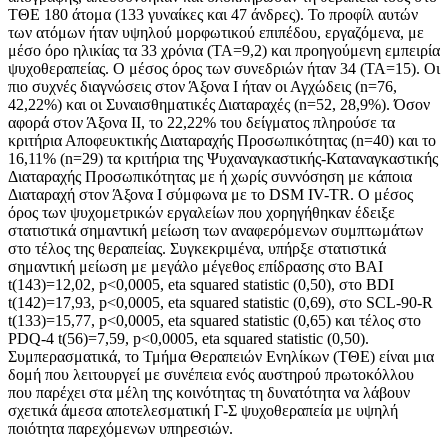
ΤΘΕ 180 άτομα (133 γυναίκες και 47 άνδρες). Το προφίλ αυτών
των ατόμων ήταν υψηλού μορφωτικού επιπέδου, εργαζόμενα, με
μέσο όρο ηλικίας τα 33 χρόνια (ΤΑ=9,2) και προηγούμενη εμπειρία
ψυχοθεραπείας. Ο μέσος όρος των συνεδριών ήταν 34 (ΤΑ=15). Οι
πιο συχνές διαγνώσεις στον Άξονα Ι ήταν οι Αγχώδεις (n=76,
42,22%) και οι Συναισθηματικές Διαταραχές (n=52, 28,9%). Όσον
αφορά στον Άξονα ΙΙ, το 22,22% του δείγματος πληρούσε τα
κριτήρια Αποφευκτικής Διαταραχής Προσωπικότητας (n=40) και το
16,11% (n=29) τα κριτήρια της Ψυχαναγκαστικής-Καταναγκαστικής
Διαταραχής Προσωπικότητας με ή χωρίς συννόσηση με κάποια
Διαταραχή στον Άξονα Ι σύμφωνα με το DSM IV-TR. Ο μέσος
όρος των ψυχομετρικών εργαλείων που χορηγήθηκαν έδειξε
στατιστικά σημαντική μείωση των αναφερόμενων συμπτωμάτων
στο τέλος της θεραπείας. Συγκεκριμένα, υπήρξε στατιστικά
σημαντική μείωση με μεγάλο μέγεθος επίδρασης στο BAI
t(143)=12,02, p<0,0005, eta squared statistic (0,50), στο BDI
t(142)=17,93, p<0,0005, eta squared statistic (0,69), στο SCL-90-R
t(133)=15,77, p<0,0005, eta squared statistic (0,65) και τέλος στο
PDQ-4 t(56)=7,59, p<0,0005, eta squared statistic (0,50).
Συμπερασματικά, το Τμήμα Θεραπειών Ενηλίκων (ΤΘΕ) είναι μια
δομή που λειτουργεί με συνέπεια ενός αυστηρού πρωτοκόλλου
που παρέχει στα μέλη της κοινότητας τη δυνατότητα να λάβουν
σχετικά άμεσα αποτελεσματική Γ-Σ ψυχοθεραπεία με υψηλή
ποιότητα παρεχόμενων υπηρεσιών.