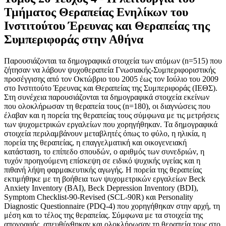
Τμήματος Θεραπείας Ενηλίκων του
Ινστιτούτου Έρευνας και Θεραπείας της
Συμπεριφοράς στην Αθήνα
Παρουσιάζονται τα δημογραφικά στοιχεία των ατόμων (n=515) που
ζήτησαν να λάβουν ψυχοθεραπεία Γνωσιακής-Συμπεριφοριστικής
προσέγγισης από τον Οκτώβριο του 2005 έως τον Ιούλιο του 2009
στο Ινστιτούτο Έρευνας και Θεραπείας της Συμπεριφοράς (ΙΕΘΣ).
Στη συνέχεια παρουσιάζονται τα δημογραφικά στοιχεία εκείνων
που ολοκλήρωσαν τη θεραπεία τους (n=180), οι διαγνώσεις που
έλαβαν και η πορεία της θεραπείας τους σύμφωνα με τις μετρήσεις
των ψυχομετρικών εργαλείων που χορηγήθηκαν. Τα δημογραφικά
στοιχεία περιλαμβάνουν μεταβλητές όπως το φύλο, η ηλικία, η
πορεία της θεραπείας, η επαγγελματική και οικογενειακή
κατάσταση, το επίπεδο σπουδών, ο αριθμός των συνεδριών, η
τυχόν προηγούμενη επίσκεψη σε ειδικό ψυχικής υγείας και η
πιθανή λήψη φαρμακευτικής αγωγής. Η πορεία της θεραπείας
εκτιμήθηκε με τη βοήθεια των ψυχομετρικών εργαλείων Beck
Anxiety Inventory (BAI), Beck Depression Inventory (BDI),
Symptom Checklist-90-Revised (SCL-90R) και Personality
Diagnostic Questionnaire (PDQ-4) που χορηγήθηκαν στην αρχή, τη
μέση και το τέλος της θεραπείας. Σύμφωνα με τα στοιχεία της
απογραφής, απευθύνθηκαν και ολοκλήρωσαν τη θεραπεία τους στο