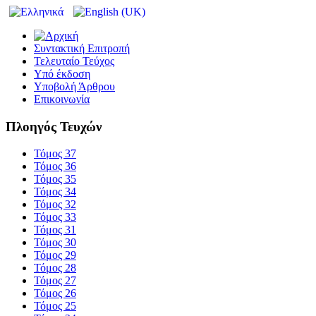
Συντακτική Επιτροπή
Τελευταίο Τεύχος
Υπό έκδοση
Υποβολή Άρθρου
Επικοινωνία
Πλοηγός Τευχών
Τόμος 37
Τόμος 36
Τόμος 35
Τόμος 34
Τόμος 32
Τόμος 33
Τόμος 31
Τόμος 30
Τόμος 29
Τόμος 28
Τόμος 27
Τόμος 26
Τόμος 25