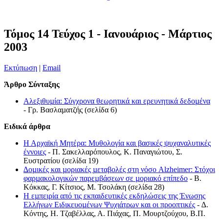
Τόμος 14 Τεύχος 1 - Ιανουάριος - Μάρτιος
2003
Εκτύπωση
|
Email
Άρθρο Σύνταξης
Αλεξιθυµία: Σύγχρονα θεωρητικά και ερευνητικά δεδοµένα
- Γρ. Βασλαµατζής (σελίδα 6)
Ειδικά άρθρα
Η Αρχαϊκή Μητέρα: Μυθολογία και βασικές ψυχαναλυτικές
έννοιες
- Π. Σακελλαρόπουλος, Κ. Παναγιώτου, Σ.
Ευστρατίου (σελίδα 19)
∆οµικές και µοριακές µεταβολές στη νόσο Alzheimer: Στόχοι
φαρµακολογικών παρεµβάσεων σε µοριακό επίπεδο
- Β.
Κόκκας, Γ. Κίτσιος, Μ. Τσολάκη (σελίδα 28)
Η εµπειρία από τις εκπαιδευτικές εκδηλώσεις της Ένωσης
Ελλήνων Ειδικευοµένων Ψυχιάτρων και οι προοπτικές
- ∆.
Κόντης, Η. Τζαβέλλας, Α. Πιάχας, Π. Μουρτζούχου, Β.Π.