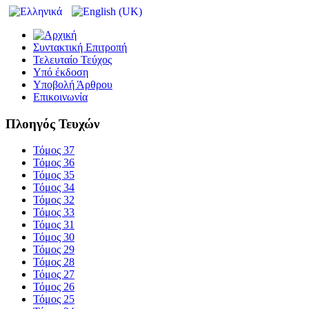
Συντακτική Επιτροπή
Τελευταίο Τεύχος
Υπό έκδοση
Υποβολή Άρθρου
Επικοινωνία
Πλοηγός Τευχών
Τόμος 37
Τόμος 36
Τόμος 35
Τόμος 34
Τόμος 32
Τόμος 33
Τόμος 31
Τόμος 30
Τόμος 29
Τόμος 28
Τόμος 27
Τόμος 26
Τόμος 25