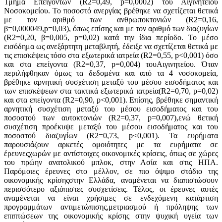
Τμήμα Επειγόντων (R2=0,49, p=0,0002) του Αιγινητείου
Νοσοκομείου. Το ποσοστό ανεργίας βρέθηκε να σχετίζεται θετικά
με τον αριθμό των ανθρωποκτονιών (R2=0,16,
β=0,000049,p=0,03), όπως επίσης και με τον αριθμό των διαζυγίων
(R2=0,20, β=0,005, p=0,02) κατά την ίδια περίοδο. Το μέσο
εισόδημα ως ανεξάρτητη μεταβλητή, έδειξε να σχετίζεται θετικά με
τις επισκέψεις τόσο στα εξωτερικά ιατρεία (R2=0,55, p<0,001) όσο
και στα επείγοντα (R2=0,37, p=0,004) τουΑιγινητείου. Όταν
περιλήφθηκαν όμως τα δεδομένα και από τα 4 νοσοκομεία,
βρέθηκε αρνητική συσχέτιση μεταξύ του μέσου εισοδήματος και
των επισκέψεων στα τακτικά εξωτερικά ιατρεία(R2=0,70, p=0,02)
και στα επείγοντα (R2=0,90, p<0,001). Επίσης, βρέθηκε σημαντική
αρνητική συσχέτιση μεταξύ του μέσου εισοδήματος και του
ποσοστού των αυτοκτονιών (R2=0,37, p=0,007),ενώ θετική
συσχέτιση προέκυψε μεταξύ του μέσου εισοδήματος και του
ποσοστού διαζυγίων (R2=0,73, p<0,001). Τα ευρήματα
παρουσιάζουν αρκετές ομοιότητες με τα ευρήματα σε
έρευνεςχωρών με αντίστοιχες οικονομικές κρίσεις, όπως σε χώρες
του πρώην ανατολικού μπλοκ, στην Ασία και στις ΗΠΑ.
Παρόμοιες έρευνες στο μέλλον, σε πιο όψιμο στάδιο της
οικονομικής κρίσηςστην Ελλάδα, αναμένεται να διαπιστώσουν
περισσότερο αξιόπιστες συσχετίσεις. Τέλος, οι έρευνες αυτές
αναμένεται να είναι χρήσιμες σε ενδεχόμενη κατάρτιση
προγραμμάτων αντιμετώπισης,μετριασμού ή πρόληψης των
επιπτώσεων της οικονομικής κρίσης στην ψυχική υγεία των