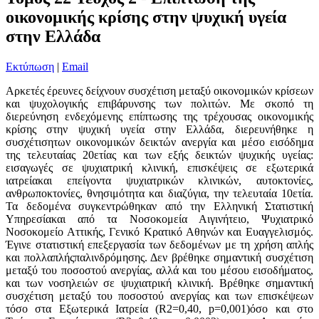
οικονομικής κρίσης στην ψυχική υγεία
στην Ελλάδα
Εκτύπωση
|
Email
Αρκετές έρευνες δείχνουν συσχέτιση μεταξύ οικονομικών κρίσεων
και ψυχολογικής επιβάρυνσης των πολιτών. Με σκοπό τη
διερεύνηση ενδεχόμενης επίπτωσης της τρέχουσας οικονομικής
κρίσης στην ψυχική υγεία στην Ελλάδα, διερευνήθηκε η
συσχέτισητων οικονομικών δεικτών ανεργία και μέσο εισόδημα
της τελευταίας 20ετίας και των εξής δεικτών ψυχικής υγείας:
εισαγωγές σε ψυχιατρική κλινική, επισκέψεις σε εξωτερικά
ιατρείακαι επείγοντα ψυχιατρικών κλινικών, αυτοκτονίες,
ανθρωποκτονίες, θνησιμότητα και διαζύγια, την τελευταία 10ετία.
Τα δεδομένα συγκεντρώθηκαν από την Ελληνική Στατιστική
Υπηρεσίακαι από τα Νοσοκομεία Αιγινήτειο, Ψυχιατρικό
Νοσοκομείο Αττικής, Γενικό Κρατικό Αθηνών και Ευαγγελισμός.
Έγινε στατιστική επεξεργασία των δεδομένων με τη χρήση απλής
και πολλαπλήςπαλινδρόμησης. Δεν βρέθηκε σημαντική συσχέτιση
μεταξύ του ποσοστού ανεργίας, αλλά και του μέσου εισοδήματος,
και των νοσηλειών σε ψυχιατρική κλινική. Βρέθηκε σημαντική
συσχέτιση μεταξύ του ποσοστού ανεργίας και των επισκέψεων
τόσο στα Εξωτερικά Ιατρεία (R2=0,40, p=0,001)όσο και στο