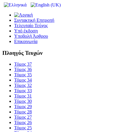
Συντακτική Επιτροπή
Τελευταίο Τεύχος
Υπό έκδοση
Υποβολή Άρθρου
Επικοινωνία
Πλοηγός Τευχών
Τόμος 37
Τόμος 36
Τόμος 35
Τόμος 34
Τόμος 32
Τόμος 33
Τόμος 31
Τόμος 30
Τόμος 29
Τόμος 28
Τόμος 27
Τόμος 26
Τόμος 25